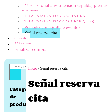
Masaje zonal alivio tensión espalda, piernas
o cabeza
TRATAMIENTOS FACIALES
TRATAMIENTOS CORPORALES
Peinado y maquillaje eventos
Señal reserva cita
Carrito
Mi cuenta
Finalizar compra
Inicio
/ Señal reserva cita
Señal reserva
Categorías
cita
de
producto