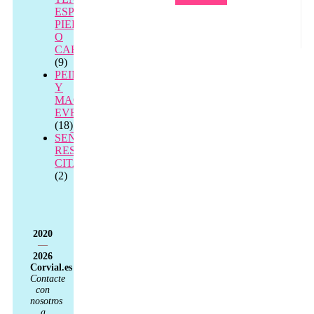
ESPALDA,
PIERNAS
O
CABEZA
(9)
PEINADO
Y
MAQUILLAJE
EVENTOS
(18)
SEÑAL
RESERVA
CITA
(2)
2020
—
2026
Corvial.es
Contacte
con
nosotros
a