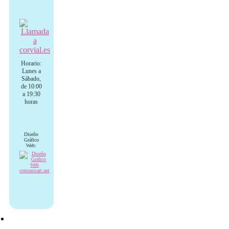
Horario:
Lunes a
Sábado,
de 10:00
a 19:30
horas
Diseño
Gráfico
Web: