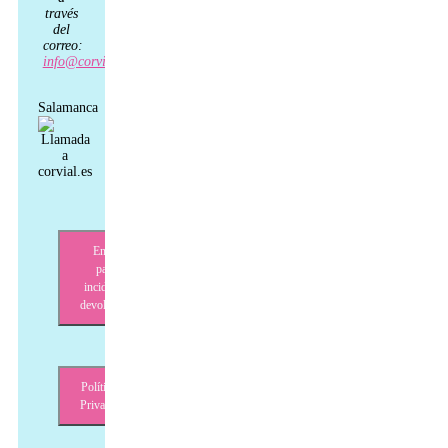
través
del
correo:
info@corvial.es
Salamanca
Envíos,
pagos,
incidencias,
devoluciones
Política de
Privacidad