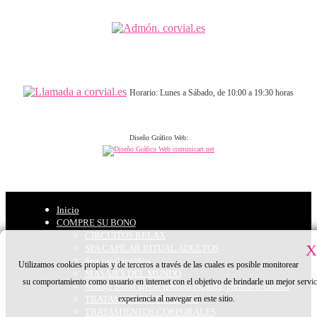
Horario: Lunes a Sábado, de 10:00 a 19:30 horas
Diseño Gráfico Web:
Inicio
COMPRE SU BONO
CIRCUITOS RELAX
X
SPA CAPILAR RITUAL ADULTOS
Spa capilar niños
Utilizamos cookies propias y de terceros a través de las cuales es posible monitorear
MASAJES DEL MUNDO
su comportamiento como usuario en internet con el objetivo de brindarle un mejor servic
Masaje zonal alivio tensión espalda, piernas o cabeza
experiencia al navegar en este sitio.
TRATAMIENTOS FACIALES
TRATAMIENTOS CORPORALES