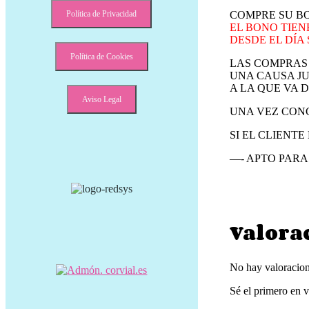
Política de Privacidad
COMPRE SU BO
EL BONO TIEN
DESDE EL DÍA
Política de Cookies
LAS COMPRAS 
UNA CAUSA JU
A LA QUE VA D
Aviso Legal
UNA VEZ CONC
SI EL CLIENT
—- APTO PAR
Valora
No hay valoracion
Sé el primero e