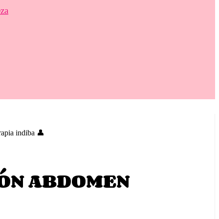
eza
ia indiba 👤
IÓN ABDOMEN