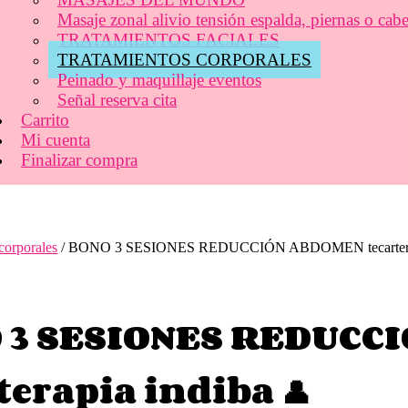
Masaje zonal alivio tensión espalda, piernas o cab
TRATAMIENTOS FACIALES
TRATAMIENTOS CORPORALES
Peinado y maquillaje eventos
Señal reserva cita
Carrito
Mi cuenta
Finalizar compra
corporales
/ BONO 3 SESIONES REDUCCIÓN ABDOMEN tecarterap
 3 SESIONES REDUCC
terapia indiba 👤