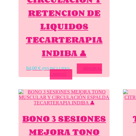
RETENCION DE
LIQUIDOS
TECARTERAPIA
INDIBA 👤
84,00
€
(IVA INCLUIDO)
AÑADIR AL
CARRITO
BONO 3 SESIONES
MEJORA TONO