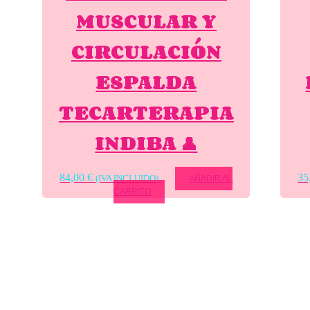
MUSCULAR Y
CIRCULACIÓN
ESPALDA
TECARTERAPIA
INDIBA 👤
84,00
€
35
(IVA INCLUIDO)
AÑADIR AL
CARRITO