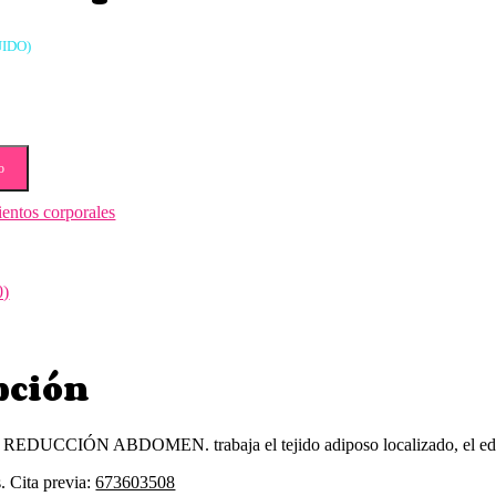
UIDO)
o
ientos corporales
0)
pción
DUCCIÓN ABDOMEN. trabaja el tejido adiposo localizado, el edema,
. Cita previa:
673603508