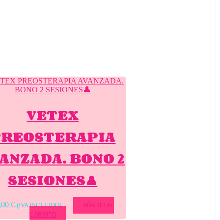
VETEX
PREOSTERAPIA
ANZADA. BONO 2
SESIONES👤
,00
€
(IVA INCLUIDO)
AÑADIR AL
CARRITO