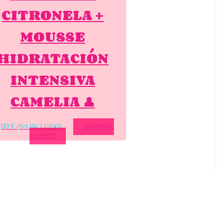
CITRONELA +
MOUSSE
HIDRATACIÓN
INTENSIVA
CAMELIA 👤
,00
€
(IVA INCLUIDO)
AÑADIR AL
CARRITO