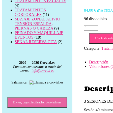
TRATAMIENTOS FACIALES
(4)
TRATAMIENTOS
84,00
€
(IVA INCL
CORPORALES
(11)
96 disponibles
MASAJE ZONAL ALIVIO
TENSIÓN ESPALDA,
BONO
PIERNAS O CABEZA
(9)
3
PEINADO Y MAQUILLAJE
SESIONES
EVENTOS
(18)
Añadir al carrit
REDUCCIÓN
SEÑAL RESERVA CITA
(2)
ABDOMEN
Categoría:
Tratam
tecarterapia
indiba
👤
Descripción
2020
—
2026
Corvial.es
cantidad
Valoraciones (
Contacte con nosotros a través del
correo:
info@corvial.es
Salamanca
Descri
3 SESIONES DE RE
Envíos, pagos, incidencias, devoluciones
Sesión 40 minutos