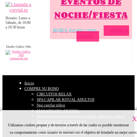
EVENTOS DE
NOCHE/FIESTA
Horario: Lunes a
Sábado, de 10:00
a 19:30 horas
40,00
€
(IVA INCLUIDO)
AÑADIR AL
CARRITO
Diseño Gráfico Web:
Inicio
COMPRE SU BONO
CIRCUITOS RELAX
SPA CAPILAR RITUAL ADULTOS
Spa capilar niños
MASAJES DEL MUNDO
Masaje zonal alivio tensión espalda, piernas o cabeza
X
TRATAMIENTOS FACIALES
Utilizamos cookies propias y de terceros a través de las cuales es posible monitorear
TRATAMIENTOS CORPORALES
su comportamiento como usuario en internet con el objetivo de brindarle un mejor servic
Peinado y maquillaje eventos