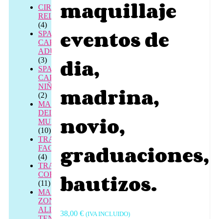
maquillaje
CIRCUITOS
RELAX
(4)
eventos de
SPA
CAPILAR
ADULTOS
dia,
(3)
SPA
CAPILAR
NIÑOS
madrina,
(2)
MASAJES
DEL
novio,
MUNDO
(10)
TRATAMIENTOS
graduaciones,
FACIALES
(4)
TRATAMIENTOS
bautizos.
CORPORALES
(11)
MASAJE
ZONAL
ALIVIO
38,00
€
(IVA INCLUIDO)
TENSIÓN