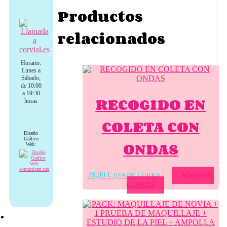
Productos
relacionados
Horario:
Lunes a
Sábado,
de 10:00
a 19:30
RECOGIDO EN
horas
COLETA CON
Diseño
Gráfico
ONDAS
Web:
28,00
€
(IVA INCLUIDO)
AÑADIR AL
CARRITO