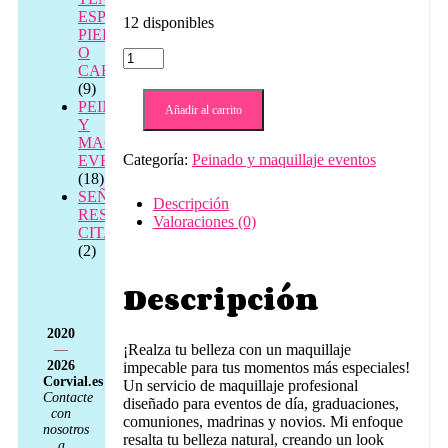
ESPALDA,
12 disponibles
PIERNAS
O
maquillaje
CABEZA
eventos
(9)
de
PEINADO
dia,
Añadir al carrito
Y
madrina,
MAQUILLAJE
novio,
Categoría:
Peinado y maquillaje eventos
EVENTOS
graduaciones,
(18)
bautizos.
SEÑAL
cantidad
Descripción
RESERVA
Valoraciones (0)
CITA
(2)
Descripción
2020
¡Realza tu belleza con un maquillaje
—
2026
impecable para tus momentos más especiales!
Corvial.es
Un servicio de maquillaje profesional
Contacte
diseñado para eventos de día, graduaciones,
con
comuniones, madrinas y novios. Mi enfoque
nosotros
resalta tu belleza natural, creando un look
a