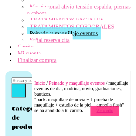
Masaje zonal alivio tensión espalda, piernas
o cabeza
TRATAMIENTOS FACIALES
TRATAMIENTOS CORPORALES
Peinado y maquillaje eventos
Señal reserva cita
Carrito
Mi cuenta
Finalizar compra
Inicio
/
Peinado y maquillaje eventos
/ maquillaje
eventos de dia, madrina, novio, graduaciones,
bautizos.
“pack: maquillaje de novia + 1 prueba de
maquillaje + estudio de la piel + ampolla flash”
Categorías
se ha añadido a tu carrito.
Ver carrito
de
producto