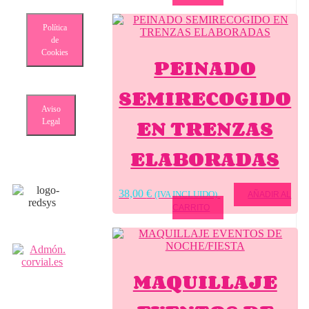
Política
de
Cookies
PEINADO
SEMIRECOGIDO
Aviso
EN TRENZAS
Legal
ELABORADAS
38,00
€
(IVA INCLUIDO)
AÑADIR AL
CARRITO
MAQUILLAJE