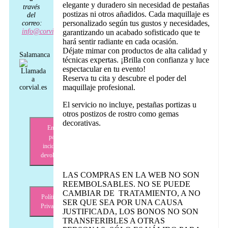
elegante y duradero sin necesidad de pestañas
través
postizas ni otros añadidos. Cada maquillaje es
del
personalizado según tus gustos y necesidades,
correo:
info@corvial.es
garantizando un acabado sofisticado que te
hará sentir radiante en cada ocasión.
Déjate mimar con productos de alta calidad y
Salamanca
técnicas expertas. ¡Brilla con confianza y luce
espectacular en tu evento!
Reserva tu cita y descubre el poder del
maquillaje profesional.
El servicio no incluye, pestañas portizas u
otros postizos de rostro como gemas
decorativas.
Envíos,
pagos,
incidencias,
devoluciones
LAS COMPRAS EN LA WEB NO SON
REEMBOLSABLES. NO SE PUEDE
CAMBIAR DE TRATAMIENTO, A NO
Política de
SER QUE SEA POR UNA CAUSA
Privacidad
JUSTIFICADA, LOS BONOS NO SON
TRANSFERIBLES A OTRAS