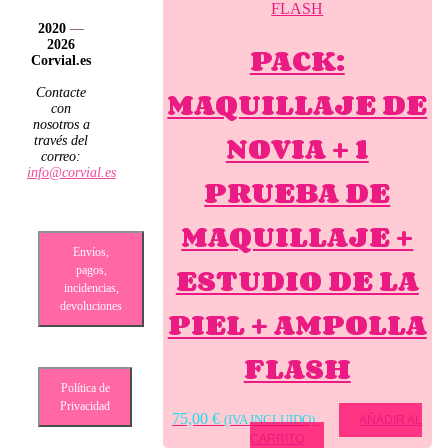
2020
—
2026
PACK:
Corvial.es
MAQUILLAJE DE
Contacte
con
nosotros a
NOVIA + 1
través del
correo:
info@corvial.es
PRUEBA DE
MAQUILLAJE +
Envíos,
ESTUDIO DE LA
pagos,
incidencias,
devoluciones
PIEL + AMPOLLA
FLASH
Política de
Privacidad
75,00
€
(IVA INCLUIDO)
AÑADIR AL
CARRITO