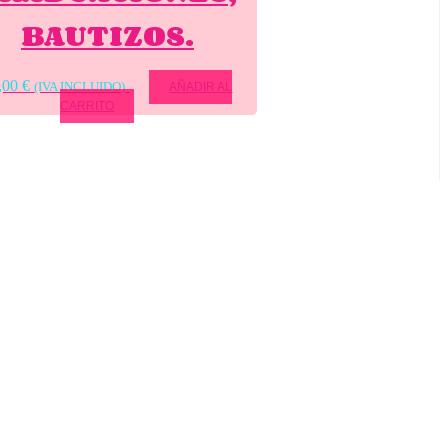
BAUTIZOS.
,00
€
(IVA INCLUIDO)
AÑADIR AL
CARRITO