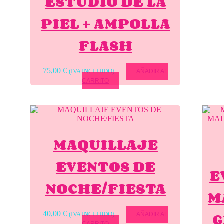
ESTUDIO DE LA
PIEL + AMPOLLA
FLASH
75,00
€
(IVA INCLUIDO)
AÑADIR AL
CARRITO
MAQUILLAJE
EVENTOS DE
E
NOCHE/FIESTA
M
G
40,00
€
(IVA INCLUIDO)
AÑADIR AL