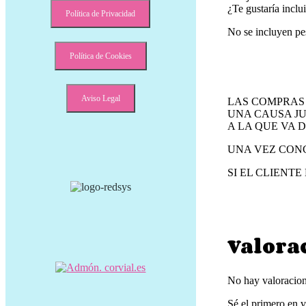
¿Te gustaría inclu
Política de Privacidad
No se incluyen pes
Política de Cookies
Aviso Legal
LAS COMPRAS 
UNA CAUSA JU
A LA QUE VA D
UNA VEZ CONC
SI EL CLIENT
Valora
No hay valoracion
Sé el primero en 