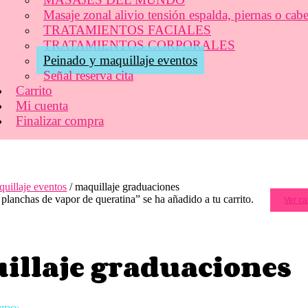
Masaje zonal alivio tensión espalda, piernas o cab
TRATAMIENTOS FACIALES
TRATAMIENTOS CORPORALES
Peinado y maquillaje eventos
Señal reserva cita
Carrito
Mi cuenta
Finalizar compra
uillaje eventos
/ maquillaje graduaciones
planchas de vapor de queratina” se ha añadido a tu carrito.
Ver ca
illaje graduaciones