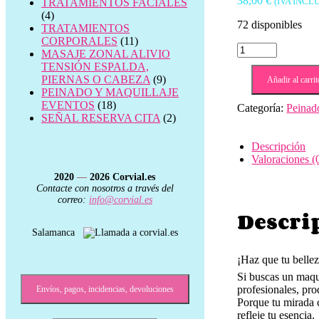
38,00
€
(IVA INCL
TRATAMIENTOS FACIALES
(4)
72 disponibles
TRATAMIENTOS
CORPORALES
(11)
maquillaje
MASAJE ZONAL ALIVIO
graduaciones
TENSIÓN ESPALDA,
cantidad
PIERNAS O CABEZA
(9)
Añadir al carrit
PEINADO Y MAQUILLAJE
EVENTOS
(18)
Categoría:
Peinad
SEÑAL RESERVA CITA
(2)
Descripción
Valoraciones (
2020
—
2026
Corvial.es
Contacte con nosotros a través del
correo:
info@corvial.es
Descri
Salamanca
¡Haz que tu belle
Si buscas un maqui
profesionales, pro
Envíos, pagos, incidencias, devoluciones
Porque tu mirada c
refleje tu esencia