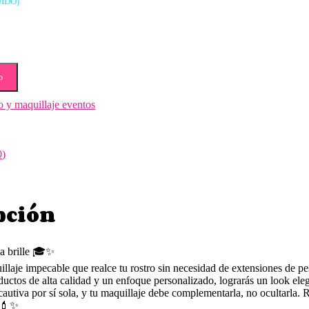
UIDO)
o
o y maquillaje eventos
0)
pción
za brille 🎓✨
llaje impecable que realce tu rostro sin necesidad de extensiones de pes
ductos de alta calidad y un enfoque personalizado, lograrás un look eleg
autiva por sí sola, y tu maquillaje debe complementarla, no ocultarla. 
. 💄✨