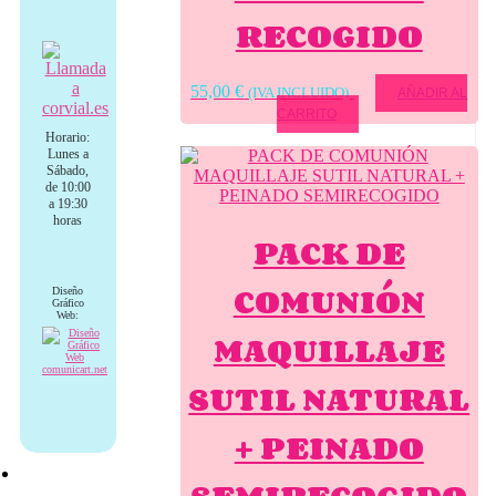
RECOGIDO
55,00
€
(IVA INCLUIDO)
AÑADIR AL
CARRITO
Horario:
Lunes a
Sábado,
de 10:00
a 19:30
horas
PACK DE
COMUNIÓN
Diseño
Gráfico
Web:
MAQUILLAJE
SUTIL NATURAL
+ PEINADO