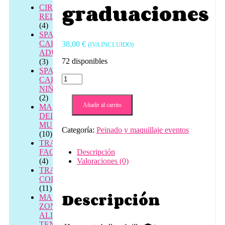
graduaciones
CIRCUITOS
RELAX
(4)
SPA
CAPILAR
38,00
€
(IVA INCLUIDO)
ADULTOS
72 disponibles
(3)
SPA
maquillaje
CAPILAR
graduaciones
NIÑOS
cantidad
(2)
Añadir al carrito
MASAJES
DEL
MUNDO
Categoría:
Peinado y maquillaje eventos
(10)
TRATAMIENTOS
FACIALES
Descripción
(4)
Valoraciones (0)
TRATAMIENTOS
CORPORALES
(11)
Descripción
MASAJE
ZONAL
ALIVIO
TENSIÓN