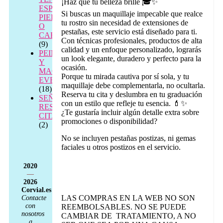
¡Haz que tu belleza brille 🎓✨
ESPALDA,
Si buscas un maquillaje impecable que realce
PIERNAS
tu rostro sin necesidad de extensiones de
O
pestañas, este servicio está diseñado para ti.
CABEZA
Con técnicas profesionales, productos de alta
(9)
calidad y un enfoque personalizado, lograrás
PEINADO
un look elegante, duradero y perfecto para la
Y
ocasión.
MAQUILLAJE
Porque tu mirada cautiva por sí sola, y tu
EVENTOS
maquillaje debe complementarla, no ocultarla.
(18)
Reserva tu cita y deslumbra en tu graduación
SEÑAL
con un estilo que refleje tu esencia. 💄✨
RESERVA
¿Te gustaría incluir algún detalle extra sobre
CITA
promociones o disponibilidad?
(2)
No se incluyen pestañas postizas, ni gemas
faciales u otros postizos en el servicio.
2020
—
2026
Corvial.es
LAS COMPRAS EN LA WEB NO SON
Contacte
con
REEMBOLSABLES. NO SE PUEDE
nosotros
CAMBIAR DE TRATAMIENTO, A NO
a