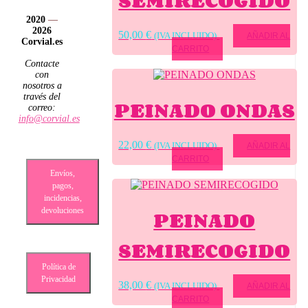
SEMIRECOGIDO
2020
—
2026
50,00
€
(IVA INCLUIDO)
AÑADIR AL
Corvial.es
CARRITO
Contacte
con
nosotros a
través del
PEINADO ONDAS
correo:
info@corvial.es
22,00
€
(IVA INCLUIDO)
AÑADIR AL
CARRITO
Envíos,
pagos,
incidencias,
PEINADO
devoluciones
SEMIRECOGIDO
Política de
Privacidad
38,00
€
(IVA INCLUIDO)
AÑADIR AL
CARRITO