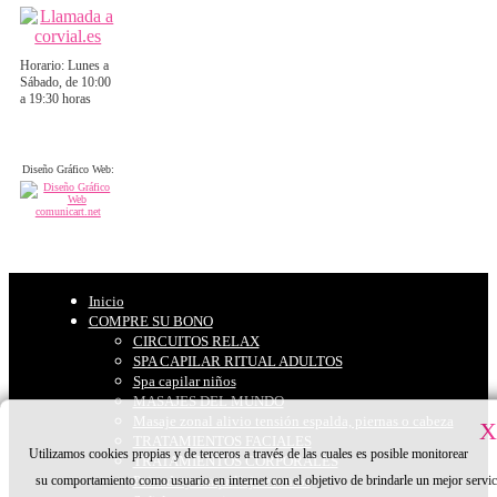
Horario: Lunes a
Sábado, de 10:00
a 19:30 horas
Diseño Gráfico Web:
Inicio
COMPRE SU BONO
CIRCUITOS RELAX
SPA CAPILAR RITUAL ADULTOS
Spa capilar niños
MASAJES DEL MUNDO
Masaje zonal alivio tensión espalda, piernas o cabeza
X
TRATAMIENTOS FACIALES
Utilizamos cookies propias y de terceros a través de las cuales es posible monitorear
TRATAMIENTOS CORPORALES
su comportamiento como usuario en internet con el objetivo de brindarle un mejor servic
Peinado y maquillaje eventos