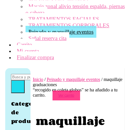
Masaje zonal alivio tensión espalda, piernas
o cabeza
TRATAMIENTOS FACIALES
TRATAMIENTOS CORPORALES
Peinado y maquillaje eventos
Señal reserva cita
Carrito
Mi cuenta
Finalizar compra
Inicio
/
Peinado y maquillaje eventos
/ maquillaje
graduaciones
“recogido en coleta globos” se ha añadido a tu
carrito.
Ver carrito
Categorías
de
maquillaje
producto