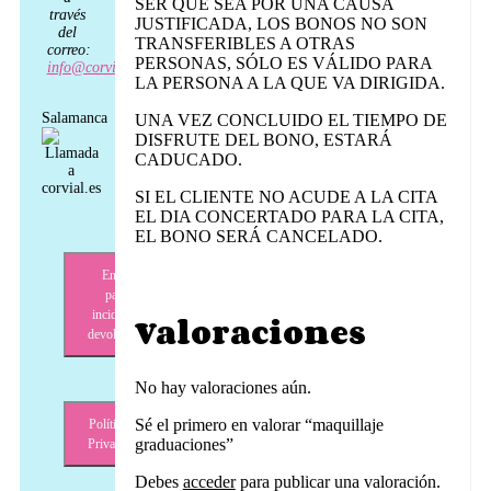
SER QUE SEA POR UNA CAUSA
través
JUSTIFICADA, LOS BONOS NO SON
del
TRANSFERIBLES A OTRAS
correo:
PERSONAS, SÓLO ES VÁLIDO PARA
info@corvial.es
LA PERSONA A LA QUE VA DIRIGIDA.
Salamanca
UNA VEZ CONCLUIDO EL TIEMPO DE
DISFRUTE DEL BONO, ESTARÁ
CADUCADO.
SI EL CLIENTE NO ACUDE A LA CITA
EL DIA CONCERTADO PARA LA CITA,
EL BONO SERÁ CANCELADO.
Envíos,
pagos,
incidencias,
Valoraciones
devoluciones
No hay valoraciones aún.
Sé el primero en valorar “maquillaje
Política de
graduaciones”
Privacidad
Debes
acceder
para publicar una valoración.