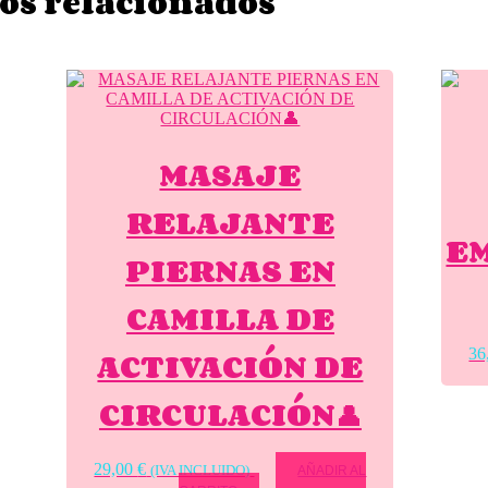
os relacionados
MASAJE
RELAJANTE
EM
PIERNAS EN
CAMILLA DE
ACTIVACIÓN DE
36
CIRCULACIÓN👤
29,00
€
(IVA INCLUIDO)
AÑADIR AL