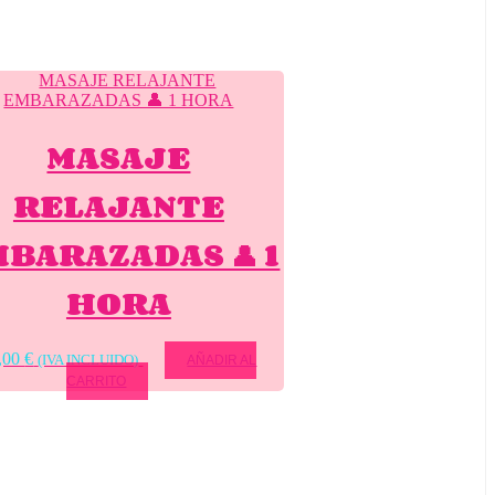
MASAJE
RELAJANTE
BARAZADAS 👤 1
HORA
,00
€
(IVA INCLUIDO)
AÑADIR AL
CARRITO