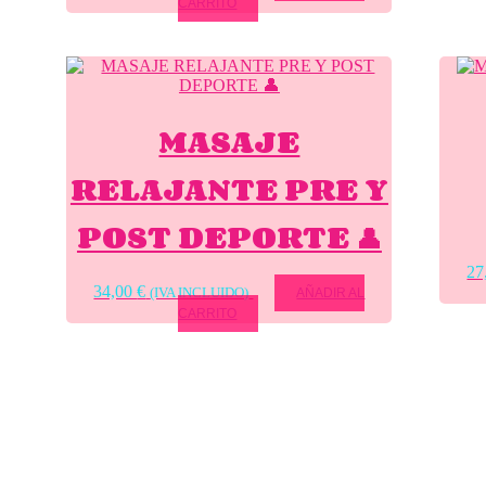
CARRITO
MASAJE
RELAJANTE PRE Y
POST DEPORTE 👤
27
34,00
€
(IVA INCLUIDO)
AÑADIR AL
CARRITO