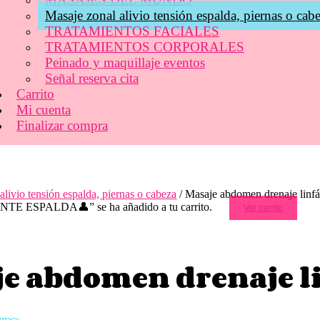
Masaje zonal alivio tensión espalda, piernas o cab
TRATAMIENTOS FACIALES
TRATAMIENTOS CORPORALES
Peinado y maquillaje eventos
Señal reserva cita
Carrito
Mi cuenta
Finalizar compra
alivio tensión espalda, piernas o cabeza
/ Masaje abdomen drenaje linfá
 ESPALDA👤” se ha añadido a tu carrito.
Ver carrito
e abdomen drenaje li