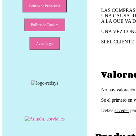
Política de Privacidad
LAS COMPRAS 
UNA CAUSA JU
A LA QUE VA D
Política de Cookies
UNA VEZ CONC
SI EL CLIENT
Aviso Legal
Valora
No hay valoracion
Sé el primero en 
Debes
acceder
par