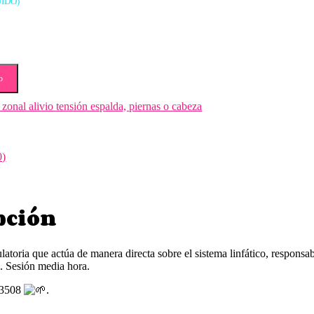
UIDO)
o
zonal alivio tensión espalda, piernas o cabeza
0)
pción
latoria que actúa de manera directa sobre el sistema linfático, responsab
. Sesión media hora.
03508
.