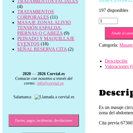
26,00
€
(IVA INCL
TRATAMIENTOS FACIALES
(4)
197 disponibles
TRATAMIENTOS
CORPORALES
(11)
Masaje
MASAJE ZONAL ALIVIO
abdomen
TENSIÓN ESPALDA,
drenaje
PIERNAS O CABEZA
(9)
Añadir al carrit
linfático
PEINADO Y MAQUILLAJE
👤
EVENTOS
(18)
Categoría:
Masaje 
cantidad
SEÑAL RESERVA CITA
(2)
Descripción
Valoraciones (
2020
—
2026
Corvial.es
Contacte con nosotros a través del
correo:
info@corvial.es
Descri
Salamanca
Es un masaje circu
zona del abdomen
Envíos, pagos, incidencias, devoluciones
Cita previa 6736