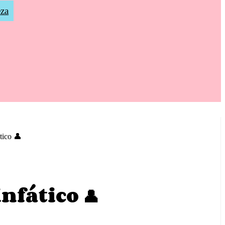
eza
tico 👤
nfático 👤