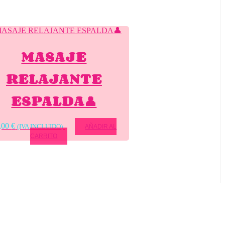
MASAJE
RELAJANTE
ESPALDA👤
,00
€
(IVA INCLUIDO)
AÑADIR AL
CARRITO