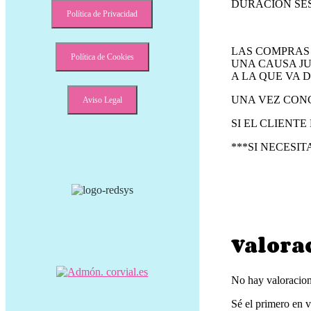
DURACIÓN SES
Política de Privacidad
LAS COMPRAS 
Política de Cookies
UNA CAUSA JU
A LA QUE VA D
UNA VEZ CONC
Aviso Legal
SI EL CLIENT
***SI NECESI
Valora
No hay valoracion
Sé el primero e