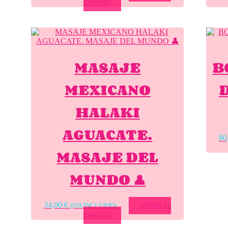
CARRITO
MASAJE
B
MEXICANO
HALAKI
AGUACATE.
80
MASAJE DEL
MUNDO 👤
34,00
€
(IVA INCLUIDO)
AÑADIR AL
CARRITO