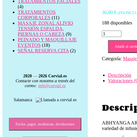
TRATAMIENTOS FACIALES
(4)
TRATAMIENTOS
36,00
€
(IVA INCL
CORPORALES
(11)
188 disponibles
MASAJE ZONAL ALIVIO
TENSIÓN ESPALDA,
Masaje
PIERNAS O CABEZA
(9)
abhyanga
PEINADO Y MAQUILLAJE
aromático.
EVENTOS
(18)
Añadir al carrit
MASAJE
SEÑAL RESERVA CITA
(2)
DEL
Categoría:
Masaje
MUNDO
👤
1
Descripción
2020
—
2026
Corvial.es
HORA
Valoraciones (
Contacte con nosotros a través del
cantidad
correo:
info@corvial.es
Salamanca
Descri
ABHYANGA A
Envíos, pagos, incidencias, devoluciones
variedad de infusi