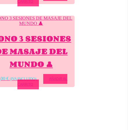
CARRITO
ONO 3 SESIONES
DE MASAJE DEL
MUNDO 👤
,00
€
(IVA INCLUIDO)
AÑADIR AL
CARRITO