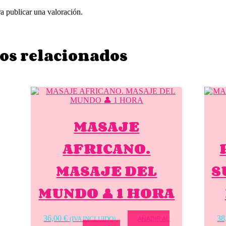
a publicar una valoración.
os relacionados
MASAJE
AFRICANO.
MASAJE DEL
S
MUNDO 👤 1 HORA
36,00
€
38
(IVA INCLUIDO)
AÑADIR AL