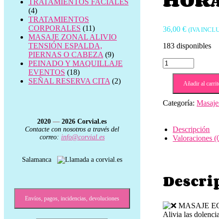
TRATAMIENTOS FACIALES
(4)
TRATAMIENTOS
CORPORALES
(11)
36,00
€
(IVA INCL
MASAJE ZONAL ALIVIO
TENSIÓN ESPALDA,
183 disponibles
PIERNAS O CABEZA
(9)
MASAJE
PEINADO Y MAQUILLAJE
EGIPCIO.
EVENTOS
(18)
MASAJE
SEÑAL RESERVA CITA
(2)
Añadir al carrit
DEL
MUNDO
Categoría:
Masaje
👤
1
2020
—
2026
Corvial.es
HORA
Descripción
Contacte con nosotros a través del
cantidad
correo:
info@corvial.es
Valoraciones (
Salamanca
Descri
Envíos, pagos, incidencias, devoluciones
MASAJE E
Alivia las dolenci