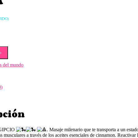
UIDO)
o
s del mundo
0)
pción
GIPCIO
. Masaje milenario que te transporta a un estado
as musculares a través de los aceites esenciales de cinnamon. Reactivar l