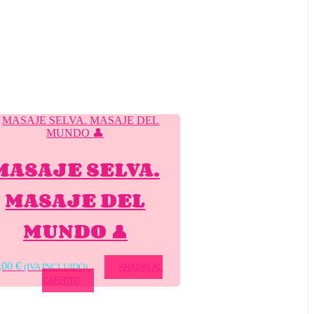
MASAJE SELVA.
MASAJE DEL
MUNDO 👤
,00
€
(IVA INCLUIDO)
AÑADIR AL
CARRITO