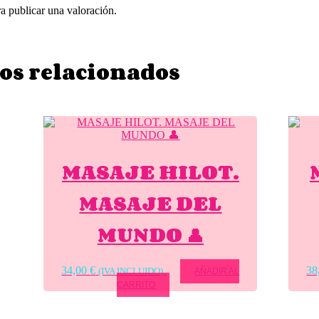
a publicar una valoración.
os relacionados
MASAJE HILOT.
MASAJE DEL
MUNDO 👤
34,00
€
38
(IVA INCLUIDO)
AÑADIR AL
CARRITO