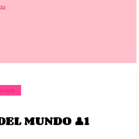
eza
er carrito
DEL MUNDO 👤1