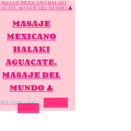
MASAJE
MEXICANO
HALAKI
AGUACATE.
MASAJE DEL
MUNDO 👤
,00
€
(IVA INCLUIDO)
AÑADIR AL
CARRITO