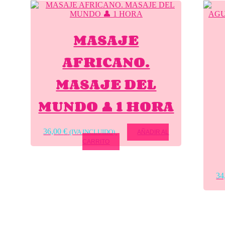
MASAJE
AFRICANO.
MASAJE DEL
MUNDO 👤 1 HORA
36,00
€
(IVA INCLUIDO)
AÑADIR AL
CARRITO
34