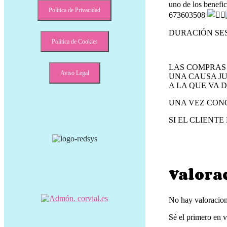
uno de los benefic
Política de Privacidad
673603508
DURACIÓN SES
Política de Cookies
LAS COMPRAS 
Aviso Legal
UNA CAUSA JU
A LA QUE VA D
UNA VEZ CONC
SI EL CLIENT
Valora
No hay valoracion
Sé el primero 