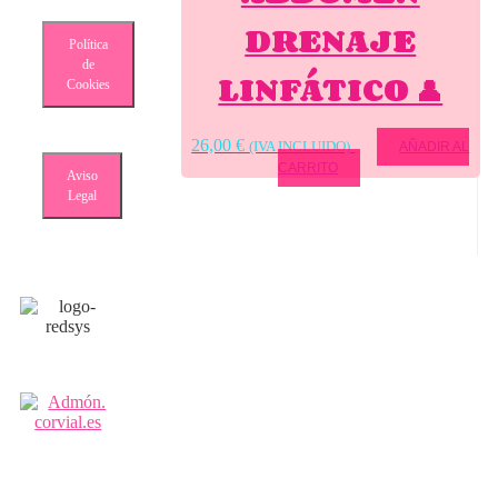
DRENAJE
Política
de
LINFÁTICO 👤
Cookies
26,00
€
(IVA INCLUIDO)
AÑADIR AL
CARRITO
Aviso
Legal