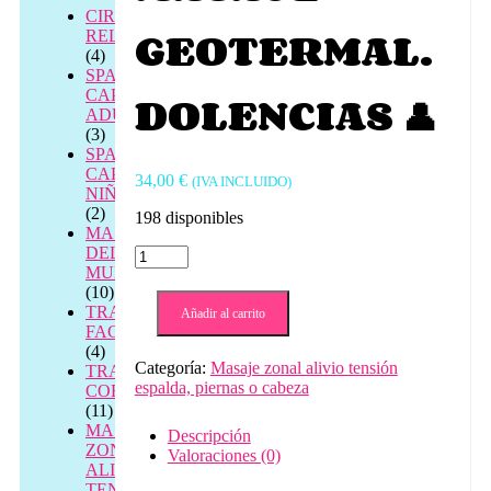
CIRCUITOS
GEOTERMAL.
RELAX
(4)
SPA
DOLENCIAS 👤
CAPILAR
ADULTOS
(3)
SPA
CAPILAR
34,00
€
(IVA INCLUIDO)
NIÑOS
(2)
198 disponibles
MASAJES
DEL
MASAJE
MUNDO
GEOTERMAL.
(10)
DOLENCIAS
TRATAMIENTOS
👤
Añadir al carrito
FACIALES
cantidad
(4)
Categoría:
Masaje zonal alivio tensión
TRATAMIENTOS
espalda, piernas o cabeza
CORPORALES
(11)
MASAJE
Descripción
ZONAL
Valoraciones (0)
ALIVIO
TENSIÓN