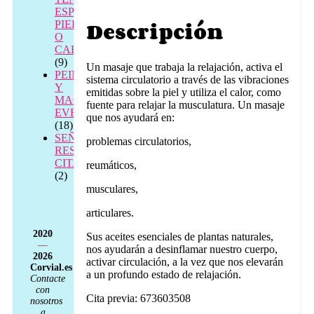
ESPALDA,
Descripción
PIERNAS
O
CABEZA
(9)
Un masaje que trabaja la relajación, activa el
PEINADO
sistema circulatorio a través de las vibraciones
Y
emitidas sobre la piel y utiliza el calor, como
MAQUILLAJE
fuente para relajar la musculatura. Un masaje
EVENTOS
que nos ayudará en:
(18)
SEÑAL
problemas circulatorios
,
RESERVA
CITA
reumáticos,
(2)
musculares,
articulares.
2020
Sus aceites esenciales de plantas naturales,
—
nos ayudarán a desinflamar nuestro cuerpo,
2026
activar circulación, a la vez que nos elevarán
Corvial.es
a un profundo estado de relajación.
Contacte
con
Cita previa: 673603508
nosotros
a