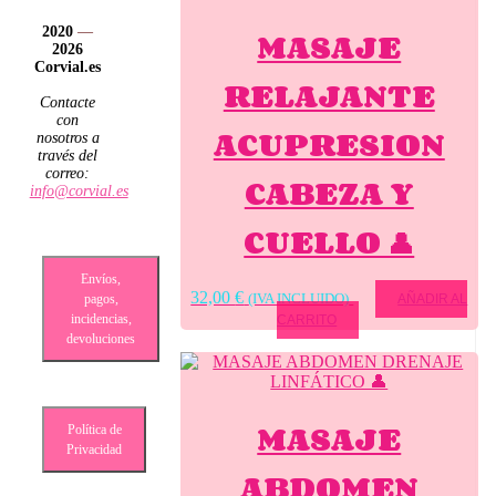
MASAJE
2020
—
2026
Corvial.es
RELAJANTE
Contacte
con
ACUPRESION
nosotros a
través del
correo:
CABEZA Y
info@corvial.es
CUELLO 👤
Envíos,
32,00
€
(IVA INCLUIDO)
pagos,
AÑADIR AL
incidencias,
CARRITO
devoluciones
MASAJE
Política de
Privacidad
ABDOMEN