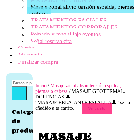
Masaje zonal alivio tensión espalda, piernas
o cabeza
TRATAMIENTOS FACIALES
TRATAMIENTOS CORPORALES
Peinado y maquillaje eventos
Señal reserva cita
Carrito
Mi cuenta
Finalizar compra
Inicio
/
Masaje zonal alivio tensión espalda,
piernas o cabeza
/ MASAJE GEOTERMAL.
DOLENCIAS 👤
“MASAJE RELAJANTE ESPALDA👤” se ha
añadido a tu carrito.
Ver carrito
Categorías
de
producto
MASAJE