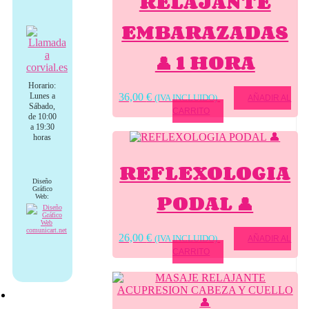
RELAJANTE
EMBARAZADAS
👤 1 HORA
Horario:
Lunes a
36,00
€
(IVA INCLUIDO)
AÑADIR AL
Sábado,
CARRITO
de 10:00
a 19:30
horas
REFLEXOLOGIA
Diseño
Gráfico
PODAL 👤
Web:
26,00
€
(IVA INCLUIDO)
AÑADIR AL
CARRITO