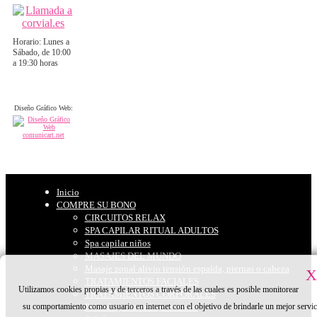
Horario: Lunes a
Sábado, de 10:00
a 19:30 horas
Diseño Gráfico Web:
Inicio
COMPRE SU BONO
CIRCUITOS RELAX
SPA CAPILAR RITUAL ADULTOS
Spa capilar niños
MASAJES DEL MUNDO
Masaje zonal alivio tensión espalda, piernas o cabeza
X
TRATAMIENTOS FACIALES
Utilizamos cookies propias y de terceros a través de las cuales es posible monitorear
TRATAMIENTOS CORPORALES
su comportamiento como usuario en internet con el objetivo de brindarle un mejor servic
Peinado y maquillaje eventos