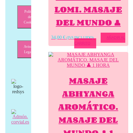
LOMI. MASAJE
Política
de
DEL MUNDO 👤
Cookies
34,00
€
(IVA INCLUIDO)
AÑADIR AL
CARRITO
Aviso
Legal
MASAJE
ABHYANGA
AROMÁTICO.
MASAJE DEL
MUNDO 👤 1