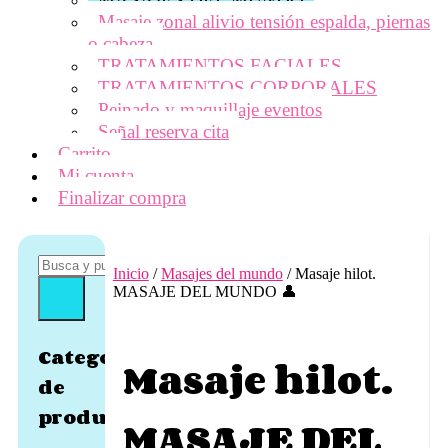
Masaje zonal alivio tensión espalda, piernas
o cabeza
TRATAMIENTOS FACIALES
TRATAMIENTOS CORPORALES
Peinado y maquillaje eventos
Señal reserva cita
Carrito
Mi cuenta
Finalizar compra
Inicio
/
Masajes del mundo
/ Masaje hilot.
MASAJE DEL MUNDO 👤
Categorías
Masaje hilot.
de
producto
MASAJE DEL