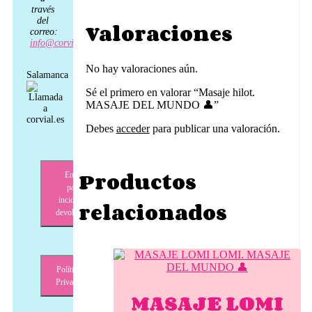
través
del
Valoraciones
correo:
info@corvial.es
No hay valoraciones aún.
Salamanca
Sé el primero en valorar “Masaje hilot.
MASAJE DEL MUNDO 👤”
Debes
acceder
para publicar una valoración.
Productos
Envíos,
pagos,
incidencias,
relacionados
devoluciones
Política de
Privacidad
MASAJE LOMI