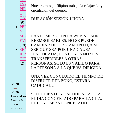
ESPALDA,
Nuestro masaje filipino trabaja la relajación y
PIERNAS
circulación del cuerpo.
O
CABEZA
DURACIÓN SESIÓN 1 HORA.
(9)
PEINADO
Y
MAQUILLAJE
LAS COMPRAS EN LA WEB NO SON
EVENTOS
REEMBOLSABLES. NO SE PUEDE
(18)
CAMBIAR DE TRATAMIENTO, A NO
SEÑAL
SER QUE SEA POR UNA CAUSA
RESERVA
JUSTIFICADA, LOS BONOS NO SON
CITA
TRANSFERIBLES A OTRAS
(2)
PERSONAS, SÓLO ES VÁLIDO PARA
LA PERSONA A LA QUE VA DIRIGIDA.
UNA VEZ CONCLUIDO EL TIEMPO DE
DISFRUTE DEL BONO, ESTARÁ
2020
CADUCADO.
—
2026
SI EL CLIENTE NO ACUDE A LA CITA
Corvial.es
EL DIA CONCERTADO PARA LA CITA,
Contacte
EL BONO SERÁ CANCELADO.
con
nosotros
a