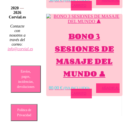
(IVA INCLUIDO)
AÑADIR AL
CARRITO
2020
—
2026
Corvial.es
Contacte
con
BONO 3
nosotros a
través del
correo:
SESIONES DE
info@corvial.es
MASAJE DEL
MUNDO 👤
Envíos,
pagos,
incidencias,
devoluciones
80,00
€
(IVA INCLUIDO)
AÑADIR AL
CARRITO
Política de
Privacidad