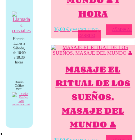
HORA
36,00
€
(IVA INCLUIDO)
AÑADIR AL
CARRITO
Horario:
Lunes a
Sábado,
de 10:00
a 19:30
horas
MASAJE EL
RITUAL DE LOS
Diseño
Gráfico
Web:
SUEÑOS.
MASAJE DEL
MUNDO 👤
38,00
€