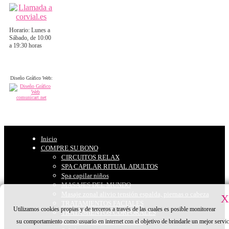
Horario: Lunes a
Sábado, de 10:00
a 19:30 horas
Diseño Gráfico Web:
Inicio
COMPRE SU BONO
CIRCUITOS RELAX
SPA CAPILAR RITUAL ADULTOS
Spa capilar niños
MASAJES DEL MUNDO
Masaje zonal alivio tensión espalda, piernas o cabeza
X
TRATAMIENTOS FACIALES
Utilizamos cookies propias y de terceros a través de las cuales es posible monitorear
TRATAMIENTOS CORPORALES
su comportamiento como usuario en internet con el objetivo de brindarle un mejor servic
Peinado y maquillaje eventos