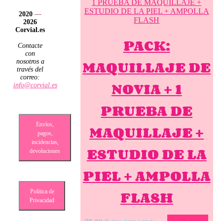
2020
—
2026
Corvial.es
PACK:
Contacte
con
MAQUILLAJE DE
nosotros a
través del
correo:
NOVIA + 1
info@corvial.es
PRUEBA DE
Envíos,
MAQUILLAJE +
pagos,
incidencias,
ESTUDIO DE LA
devoluciones
PIEL + AMPOLLA
FLASH
Política de
Privacidad