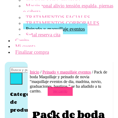
Masaje zonal alivio tensión espalda, piernas
o cabeza
TRATAMIENTOS FACIALES
TRATAMIENTOS CORPORALES
Peinado y maquillaje eventos
Señal reserva cita
Carrito
Mi cuenta
Finalizar compra
Inicio
/
Peinado y maquillaje eventos
/ Pack de
boda Maquillaje y peinado de novia
“maquillaje eventos de dia, madrina, novio,
graduaciones, bautizos.” se ha añadido a tu
carrito.
Ver carrito
Categorías
de
producto
Pack de boda