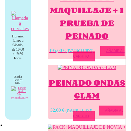
MAQUILLAJE + 1
PRUEBA DE
PEINADO
Horario:
Lunes a
Sábado,
de 10:00
195,00
€
(IVA INCLUIDO)
AÑADIR AL
a 19:30
CARRITO
horas
Diseño
PEINADO ONDAS
Gráfico
Web:
GLAM
32,00
€
(IVA INCLUIDO)
AÑADIR AL
CARRITO