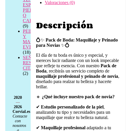
Valoraciones (0)
ESPALDA,
PIERNAS
O
CABEZA
Descripción
(9)
PEINADO
Y
💍✨
Pack de Boda: Maquillaje y Peinado
MAQUILLAJE
para Novias
✨💍
EVENTOS
(18)
El día de tu boda es único y especial, y
SEÑAL
mereces lucir radiante con un look impecable
RESERVA
que refleje tu esencia. Con nuestro
Pack de
CITA
Boda
, recibirás un servicio completo de
(2)
maquillaje profesional y peinado de novia
,
diseñado para realzar tu belleza y hacerte
brillar.
🔹
¿Qué incluye nuestro pack de novia?
2020
—
✔
Estudio personalizado de la piel
,
2026
Corvial.es
analizando tu tipo y necesidades para un
Contacte
maquillaje que realce tu belleza natural.
con
nosotros
✔
Maquillaje profesional
adaptado a tu
a