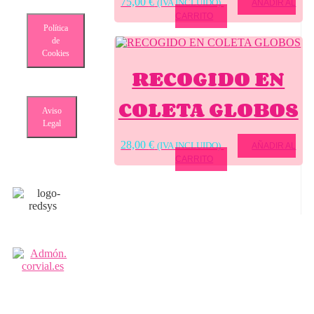
75,00
€
(IVA INCLUIDO)
AÑADIR AL
CARRITO
Política
de
Cookies
RECOGIDO EN
COLETA GLOBOS
Aviso
Legal
28,00
€
(IVA INCLUIDO)
AÑADIR AL
CARRITO