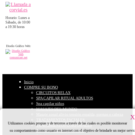
Horario: Lunes a
Sábado, de 10:00
a 19:30 horas
Diseño Gráfico Web:
Inicio
COMPRE SU BONO
CIRCUITOS RELAX
SPA CAPILAR RITUAL ADULTOS
Spa capilar niños
MASAJES DEL MUNDO
Masaje zonal alivio tensión espalda, piernas o cabeza
X
TRATAMIENTOS FACIALES
Utilizamos cookies propias y de terceros a través de las cuales es posible monitorear
TRATAMIENTOS CORPORALES
su comportamiento como usuario en internet con el objetivo de brindarle un mejor servic
Peinado y maquillaje eventos