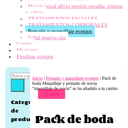
Masaje zonal alivio tensión espalda, piernas
o cabeza
TRATAMIENTOS FACIALES
TRATAMIENTOS CORPORALES
Peinado y maquillaje eventos
Señal reserva cita
Carrito
Mi cuenta
Finalizar compra
Inicio
/
Peinado y maquillaje eventos
/ Pack de
boda Maquillaje y peinado de novia
“maquillaje de novia” se ha añadido a tu carrito.
Ver carrito
Categorías
de
Pack de boda
producto