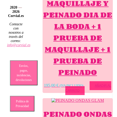
MAQUILLAJE Y
2020
—
PEINADO DIA DE
2026
Corvial.es
LA BODA + 1
Contacte
con
nosotros a
PRUEBA DE
través del
correo:
info@corvial.es
MAQUILLAJE + 1
PRUEBA DE
Envíos,
PEINADO
pagos,
incidencias,
devoluciones
195,00
€
(IVA INCLUIDO)
AÑADIR AL
CARRITO
Política de
Privacidad
PEINADO ONDAS