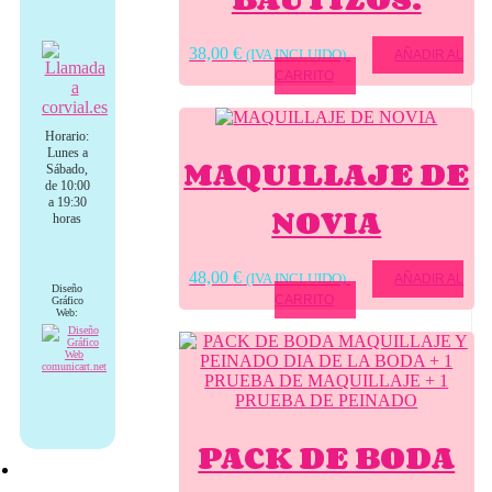
38,00
€
(IVA INCLUIDO)
AÑADIR AL
CARRITO
Horario:
Lunes a
MAQUILLAJE DE
Sábado,
de 10:00
a 19:30
NOVIA
horas
48,00
€
(IVA INCLUIDO)
AÑADIR AL
Diseño
CARRITO
Gráfico
Web:
PACK DE BODA