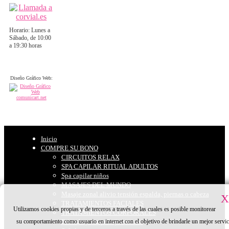
Horario: Lunes a
Sábado, de 10:00
a 19:30 horas
Diseño Gráfico Web:
Inicio
COMPRE SU BONO
CIRCUITOS RELAX
SPA CAPILAR RITUAL ADULTOS
Spa capilar niños
MASAJES DEL MUNDO
Masaje zonal alivio tensión espalda, piernas o cabeza
X
TRATAMIENTOS FACIALES
Utilizamos cookies propias y de terceros a través de las cuales es posible monitorear
TRATAMIENTOS CORPORALES
su comportamiento como usuario en internet con el objetivo de brindarle un mejor servic
Peinado y maquillaje eventos