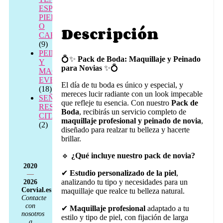
ESPALDA,
PIERNAS
O
Descripción
CABEZA
(9)
PEINADO
💍✨
Pack de Boda: Maquillaje y Peinado
Y
para Novias
✨💍
MAQUILLAJE
EVENTOS
El día de tu boda es único y especial, y
(18)
mereces lucir radiante con un look impecable
SEÑAL
que refleje tu esencia. Con nuestro
Pack de
RESERVA
Boda
, recibirás un servicio completo de
CITA
maquillaje profesional y peinado de novia
,
(2)
diseñado para realzar tu belleza y hacerte
brillar.
🔹
¿Qué incluye nuestro pack de novia?
2020
✔
Estudio personalizado de la piel
,
—
analizando tu tipo y necesidades para un
2026
Corvial.es
maquillaje que realce tu belleza natural.
Contacte
con
✔
Maquillaje profesional
adaptado a tu
nosotros
estilo y tipo de piel, con fijación de larga
a