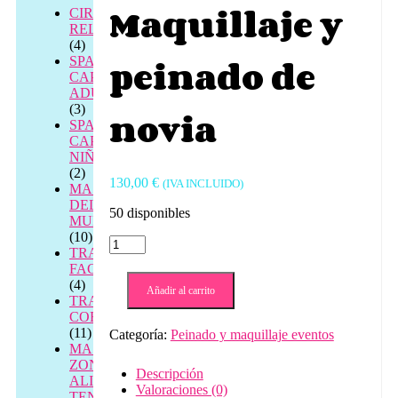
Maquillaje y
CIRCUITOS
RELAX
(4)
peinado de
SPA
CAPILAR
ADULTOS
(3)
novia
SPA
CAPILAR
NIÑOS
(2)
130,00
€
(IVA INCLUIDO)
MASAJES
DEL
50 disponibles
MUNDO
(10)
Pack
TRATAMIENTOS
de
FACIALES
boda
(4)
Maquillaje
Añadir al carrito
TRATAMIENTOS
y
CORPORALES
peinado
(11)
Categoría:
Peinado y maquillaje eventos
de
MASAJE
novia
ZONAL
cantidad
Descripción
ALIVIO
Valoraciones (0)
TENSIÓN