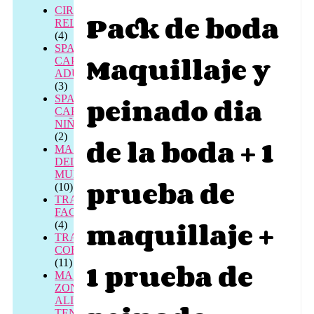
CIRCUITOS
Pack de boda
RELAX
(4)
SPA
Maquillaje y
CAPILAR
ADULTOS
(3)
peinado dia
SPA
CAPILAR
NIÑOS
(2)
de la boda + 1
MASAJES
DEL
MUNDO
prueba de
(10)
TRATAMIENTOS
FACIALES
maquillaje +
(4)
TRATAMIENTOS
CORPORALES
1 prueba de
(11)
MASAJE
ZONAL
ALIVIO
TENSIÓN