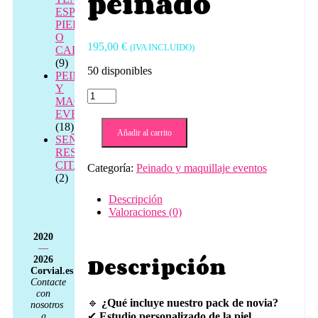
peinado
ESPALDA,
PIERNAS
O
195,00
€
(IVA INCLUIDO)
CABEZA
(9)
50 disponibles
PEINADO
Y
Pack
MAQUILLAJE
de
EVENTOS
boda
(18)
Maquillaje
Añadir al carrito
SEÑAL
y
RESERVA
peinado
CITA
Categoría:
Peinado y maquillaje eventos
dia
(2)
de
la
Descripción
boda
Valoraciones (0)
+
1
2020
prueba
—
Descripción
2026
de
Corvial.es
maquillaje
Contacte
+
con
1
🔹
¿Qué incluye nuestro pack de novia?
nosotros
prueba
✔
Estudio personalizado de la piel
,
a