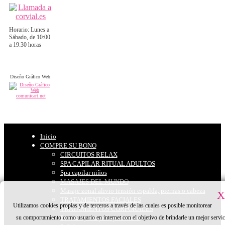
Horario: Lunes a
Sábado, de 10:00
a 19:30 horas
Diseño Gráfico Web:
Inicio
COMPRE SU BONO
CIRCUITOS RELAX
SPA CAPILAR RITUAL ADULTOS
Spa capilar niños
MASAJES DEL MUNDO
Masaje zonal alivio tensión espalda, piernas o cabeza
X
TRATAMIENTOS FACIALES
Utilizamos cookies propias y de terceros a través de las cuales es posible monitorear
TRATAMIENTOS CORPORALES
su comportamiento como usuario en internet con el objetivo de brindarle un mejor servic
Peinado y maquillaje eventos