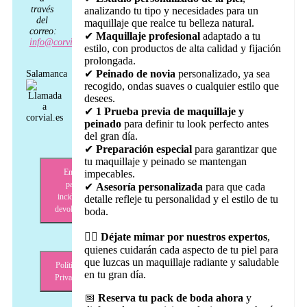
de
través
analizando tu tipo y necesidades para un
peinado
del
maquillaje que realce tu belleza natural.
cantidad
correo:
✔
Maquillaje profesional
adaptado a tu
info@corvial.es
estilo, con productos de alta calidad y fijación
prolongada.
✔
Peinado de novia
personalizado, ya sea
Salamanca
recogido, ondas suaves o cualquier estilo que
desees.
✔
1 Prueba previa de maquillaje y
peinado
para definir tu look perfecto antes
del gran día.
✔
Preparación especial
para garantizar que
tu maquillaje y peinado se mantengan
Envíos,
impecables.
pagos,
✔
Asesoría personalizada
para que cada
incidencias,
detalle refleje tu personalidad y el estilo de tu
devoluciones
boda.
💆‍♀️
Déjate mimar por nuestros expertos
,
quienes cuidarán cada aspecto de tu piel para
que luzcas un maquillaje radiante y saludable
Política de
en tu gran día.
Privacidad
📅
Reserva tu pack de boda ahora
y