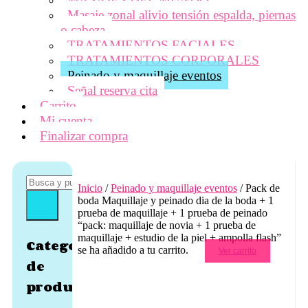
Masaje zonal alivio tensión espalda, piernas
o cabeza
TRATAMIENTOS FACIALES
TRATAMIENTOS CORPORALES
Peinado y maquillaje eventos
Señal reserva cita
Carrito
Mi cuenta
Finalizar compra
Inicio
/
Peinado y maquillaje eventos
/ Pack de
boda Maquillaje y peinado dia de la boda + 1
prueba de maquillaje + 1 prueba de peinado
“pack: maquillaje de novia + 1 prueba de
maquillaje + estudio de la piel + ampolla flash”
Categorías
se ha añadido a tu carrito.
Ver carrito
de
producto