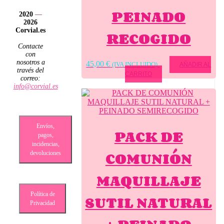
PEINADO
2020
—
2026
Corvial.es
RECOGIDO
Contacte
con
nosotros a
45,00
€
(IVA INCLUIDO)
AÑADIR AL
través del
CARRITO
correo:
info@corvial.es
Envíos,
PACK DE
pagos,
incidencias,
COMUNIÓN
devoluciones
MAQUILLAJE
Política de
SUTIL NATURAL
Privacidad