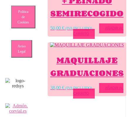
+ PEINADO
SEMIRECOGIDO
Política
de
Cookies
50,00
€
(IVA INCLUIDO)
AÑADIR AL
CARRITO
Aviso
Legal
MAQUILLAJE
GRADUACIONES
38,00
€
(IVA INCLUIDO)
AÑADIR AL
CARRITO