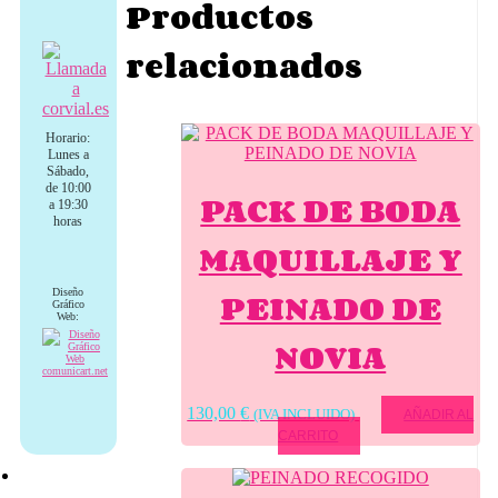
Productos
relacionados
Horario:
Lunes a
Sábado,
de 10:00
PACK DE BODA
a 19:30
horas
MAQUILLAJE Y
PEINADO DE
Diseño
Gráfico
Web:
NOVIA
130,00
€
(IVA INCLUIDO)
AÑADIR AL
CARRITO