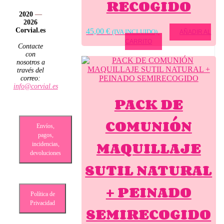
RECOGIDO
2020
—
2026
Corvial.es
45,00
€
(IVA INCLUIDO)
AÑADIR AL
CARRITO
Contacte
con
nosotros a
través del
correo:
info@corvial.es
PACK DE
COMUNIÓN
Envíos,
pagos,
MAQUILLAJE
incidencias,
devoluciones
SUTIL NATURAL
+ PEINADO
Política de
Privacidad
SEMIRECOGIDO