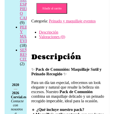
comunión
ESPALDA,
maquillaje
PIERNAS
Añadir al carrito
sutil
O
natural
CABEZA
Categoría:
Peinado y maquillaje eventos
+
(9)
peinado
PEINADO
recogido
Y
Descripción
cantidad
MAQUILLAJE
Valoraciones (0)
EVENTOS
(18)
SEÑAL
Descripción
RESERVA
CITA
(2)
✨
Pack de Comunión: Maquillaje Sutil y
Peinado Recogido
✨
Para un día tan especial, ofrecemos un look
2020
elegante y natural que resalte la belleza sin
—
excesos. Nuestro
Pack de Comunión
2026
combina un maquillaje delicado y un peinado
Corvial.es
recogido impecable, ideal para la ocasión.
Contacte
con
nosotros
🔹
¿Qué incluye nuestro pack?
a