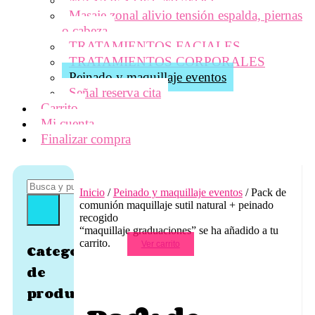
Masaje zonal alivio tensión espalda, piernas
o cabeza
TRATAMIENTOS FACIALES
TRATAMIENTOS CORPORALES
Peinado y maquillaje eventos
Señal reserva cita
Carrito
Mi cuenta
Finalizar compra
Inicio
/
Peinado y maquillaje eventos
/ Pack de
comunión maquillaje sutil natural + peinado
recogido
“maquillaje graduaciones” se ha añadido a tu
carrito.
Ver carrito
Categorías
de
producto