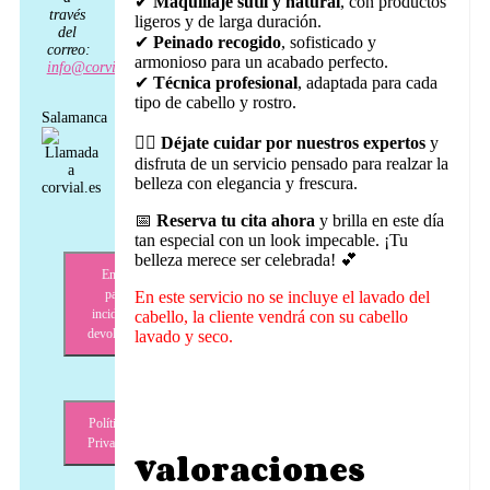
✔
Maquillaje sutil y natural
, con productos
través
ligeros y de larga duración.
del
✔
Peinado recogido
, sofisticado y
correo:
armonioso para un acabado perfecto.
info@corvial.es
✔
Técnica profesional
, adaptada para cada
tipo de cabello y rostro.
Salamanca
💆‍♀️
Déjate cuidar por nuestros expertos
y
disfruta de un servicio pensado para realzar la
belleza con elegancia y frescura.
📅
Reserva tu cita ahora
y brilla en este día
tan especial con un look impecable. ¡Tu
belleza merece ser celebrada! 💕
Envíos,
pagos,
En este servicio no se incluye el lavado del
incidencias,
cabello, la cliente vendrá con su cabello
devoluciones
lavado y seco.
Política de
Privacidad
Valoraciones