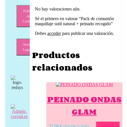
No hay valoraciones aún.
Política
de
Sé el primero en valorar “Pack de comunión
Cookies
maquillaje sutil natural + peinado recogido”
Debes
acceder
para publicar una valoración.
Aviso
Legal
Productos
relacionados
PEINADO ONDAS
GLAM
32,00
€
(IVA INCLUIDO)
AÑADIR AL