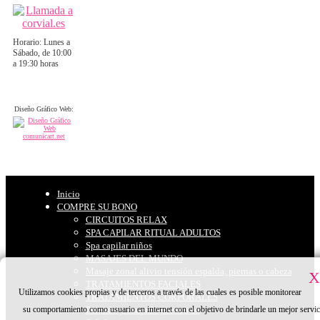
Horario: Lunes a
Sábado, de 10:00
a 19:30 horas
Diseño Gráfico Web:
Inicio
COMPRE SU BONO
CIRCUITOS RELAX
SPA CAPILAR RITUAL ADULTOS
Spa capilar niños
MASAJES DEL MUNDO
Masaje zonal alivio tensión espalda, piernas o cabeza
X
TRATAMIENTOS FACIALES
Utilizamos cookies propias y de terceros a través de las cuales es posible monitorear
TRATAMIENTOS CORPORALES
su comportamiento como usuario en internet con el objetivo de brindarle un mejor servic
Peinado y maquillaje eventos