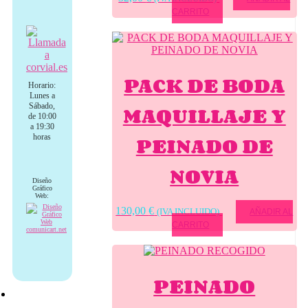
CARRITO
PACK DE BODA
Horario:
Lunes a
MAQUILLAJE Y
Sábado,
de 10:00
a 19:30
PEINADO DE
horas
NOVIA
Diseño
Gráfico
Web:
130,00
€
(IVA INCLUIDO)
AÑADIR AL
CARRITO
PEINADO