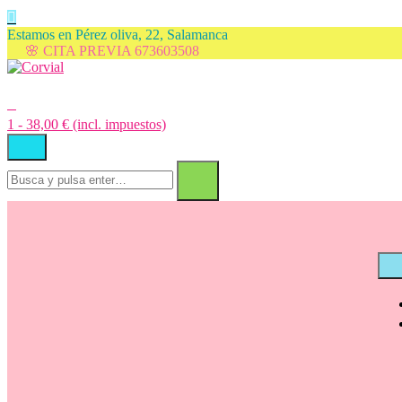
Saltar
Estamos en Pérez oliva, 22, Salamanca
al
🌸 CITA PREVIA 673603508
contenido
1
- 38,00 € (incl. impuestos)