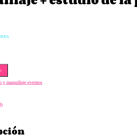
UIDO)
o
o y maquillaje eventos
0)
pción