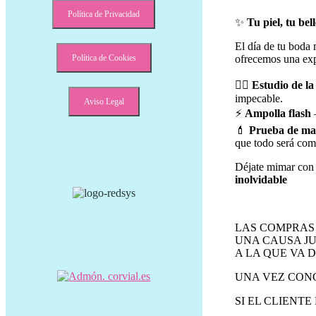
ampolla
Política de Privacidad
flash
✨
Tu piel, tu bel
cantidad
El día de tu boda
Política de Cookies
ofrecemos una exp
💆‍♀️
Estudio de la 
impecable.
Aviso Legal
⚡
Ampolla flash
–
💄
Prueba de maq
que todo será com
Déjate mimar con 
inolvidable
LAS COMPRAS 
UNA CAUSA JU
A LA QUE VA D
UNA VEZ CONC
SI EL CLIENT