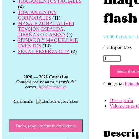
TRATAMIENTOS FACIALES
(4)
flash
TRATAMIENTOS
CORPORALES
(11)
MASAJE ZONAL ALIVIO
TENSIÓN ESPALDA,
PIERNAS O CABEZA
(9)
75,00
€
(IVA INCL
PEINADO Y MAQUILLAJE
EVENTOS
(18)
45 disponibles
SEÑAL RESERVA CITA
(2)
pack:
maquillaje
de
Añadir al carrit
novia
2020
—
2026
Corvial.es
+
Contacte con nosotros a través del
Categoría:
Peinad
1
correo:
info@corvial.es
prueba
de
Descripción
Salamanca
maquillaje
Valoraciones (
+
estudio
de
la
Envíos, pagos, incidencias, devoluciones
Descri
piel
+