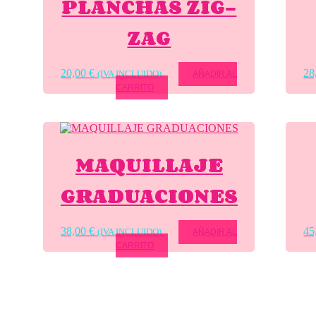
PLANCHAS ZIG-
ZAG
20,00
€
28
(IVA INCLUIDO)
AÑADIR AL
CARRITO
MAQUILLAJE
GRADUACIONES
38,00
€
45
(IVA INCLUIDO)
AÑADIR AL
CARRITO