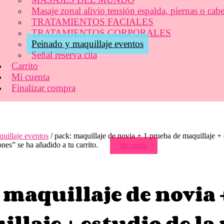
Masaje zonal alivio tensión espalda, piernas o cab
TRATAMIENTOS FACIALES
TRATAMIENTOS CORPORALES
Peinado y maquillaje eventos
Señal reserva cita
Carrito
Mi cuenta
Finalizar compra
uillaje eventos
/ pack: maquillaje de novia + 1 prueba de maquillaje + e
nes” se ha añadido a tu carrito.
Ver carrito
 maquillaje de novia 
llaje + estudio de la 