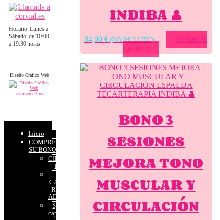
INDIBA 👤
Horario: Lunes a
Sábado, de 10:00
84,00
€
(IVA INCLUIDO)
AÑADIR AL
a 19:30 horas
CARRITO
Diseño Gráfico Web:
BONO 3
Inicio
SESIONES
COMPRE
SU BONO
MEJORA TONO
CIRCUITOS
RELAX
SPA
MUSCULAR Y
CAPILAR
RITUAL
ADULTOS
CIRCULACIÓN
Spa
capilar