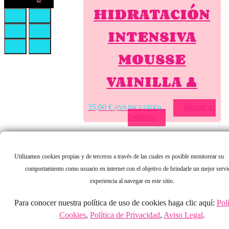
HIDRATACIÓN
INTENSIVA
MOUSSE
VAINILLA 👤
35,00
€
(IVA INCLUIDO)
AÑADIR AL
CARRITO
Utilizamos cookies propias y de terceros a través de las cuales es posible monitorear su
comportamiento como usuario en internet con el objetivo de brindarle un mejor servi
experiencia al navegar en este sitio.
Para conocer nuestra política de uso de cookies haga clic aquí:
Polí
Cookies
,
Política de Privacidad
,
Aviso Legal
.