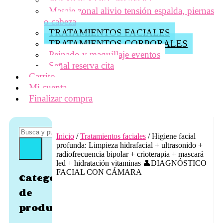
Masaje zonal alivio tensión espalda, piernas
o cabeza
TRATAMIENTOS FACIALES
TRATAMIENTOS CORPORALES
Peinado y maquillaje eventos
Señal reserva cita
Carrito
Mi cuenta
Finalizar compra
Inicio
/
Tratamientos faciales
/ Higiene facial
profunda: Limpieza hidrafacial + ultrasonido +
radiofrecuencia bipolar + crioterapia + mascará
led + hidratación vitaminas 👤DIAGNÓSTICO
FACIAL CON CÁMARA
Categorías
de
producto