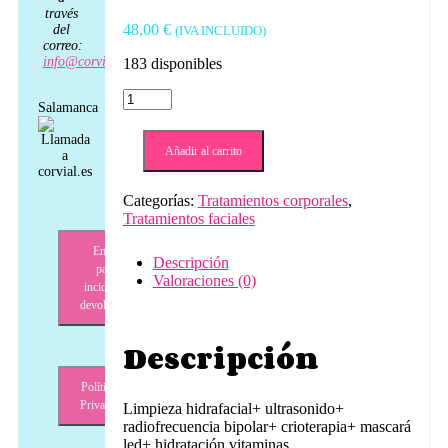
través
48,00
€
del
(IVA INCLUIDO)
correo:
info@corvial.es
183 disponibles
Higiene
Salamanca
facial
profunda:
Limpieza
Añadir al carrito
hidrafacial
+
Categorías:
Tratamientos corporales
,
ultrasonido
Tratamientos faciales
+
radiofrecuencia
Envíos,
bipolar
Descripción
pagos,
+
Valoraciones (0)
incidencias,
crioterapia
devoluciones
+
mascará
Descripción
led
+
hidratación
Política de
vitaminas
Privacidad
Limpieza hidrafacial+ ultrasonido+
👤
radiofrecuencia bipolar+ crioterapia+ mascará
DIAGNÓSTICO
led+ hidratación vitaminas.