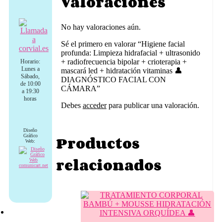
Valoraciones
No hay valoraciones aún.
Sé el primero en valorar “Higiene facial
profunda: Limpieza hidrafacial + ultrasonido
+ radiofrecuencia bipolar + crioterapia +
Horario:
Lunes a
mascará led + hidratación vitaminas 👤
Sábado,
DIAGNÓSTICO FACIAL CON
de 10:00
CÁMARA”
a 19:30
horas
Debes
acceder
para publicar una valoración.
Diseño
Productos
Gráfico
Web:
relacionados