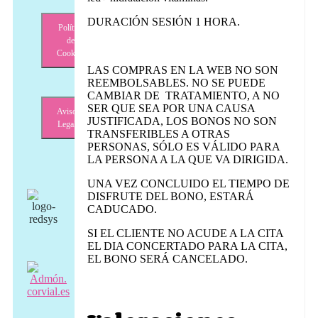
FACIAL
CON
DURACIÓN SESIÓN 1 HORA.
Política
CÁMARA
de
cantidad
Cookies
LAS COMPRAS EN LA WEB NO SON
REEMBOLSABLES. NO SE PUEDE
CAMBIAR DE TRATAMIENTO, A NO
SER QUE SEA POR UNA CAUSA
Aviso
JUSTIFICADA, LOS BONOS NO SON
Legal
TRANSFERIBLES A OTRAS
PERSONAS, SÓLO ES VÁLIDO PARA
LA PERSONA A LA QUE VA DIRIGIDA.
UNA VEZ CONCLUIDO EL TIEMPO DE
DISFRUTE DEL BONO, ESTARÁ
CADUCADO.
SI EL CLIENTE NO ACUDE A LA CITA
EL DIA CONCERTADO PARA LA CITA,
EL BONO SERÁ CANCELADO.