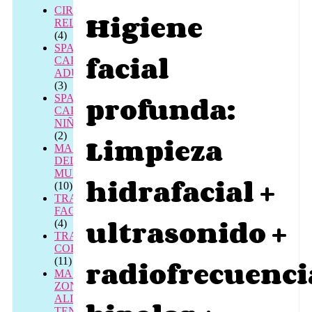
CIRCUITOS
Higiene
RELAX
(4)
SPA
facial
CAPILAR
ADULTOS
(3)
profunda:
SPA
CAPILAR
NIÑOS
(2)
Limpieza
MASAJES
DEL
MUNDO
hidrafacial +
(10)
TRATAMIENTOS
FACIALES
ultrasonido +
(4)
TRATAMIENTOS
CORPORALES
radiofrecuenci
(11)
MASAJE
ZONAL
ALIVIO
TENSIÓN