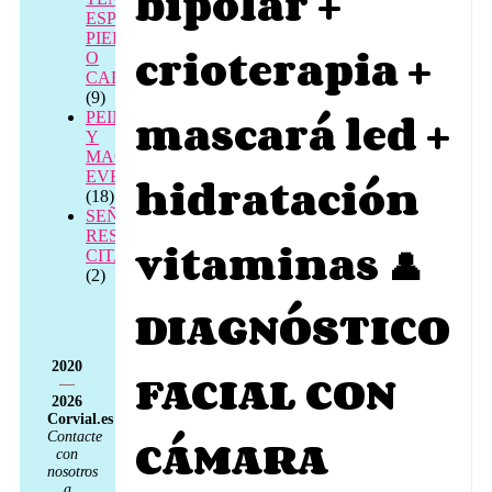
bipolar +
ESPALDA,
PIERNAS
crioterapia +
O
CABEZA
(9)
mascará led +
PEINADO
Y
MAQUILLAJE
EVENTOS
hidratación
(18)
SEÑAL
RESERVA
vitaminas 👤
CITA
(2)
DIAGNÓSTICO
2020
FACIAL CON
—
2026
Corvial.es
CÁMARA
Contacte
con
nosotros
a