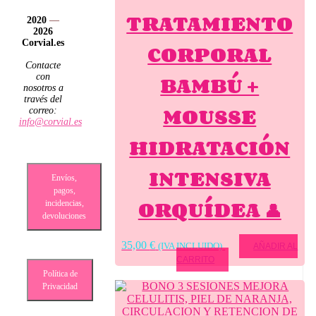
TRATAMIENTO
2020
—
2026
Corvial.es
CORPORAL
Contacte
BAMBÚ +
con
nosotros a
través del
MOUSSE
correo:
info@corvial.es
HIDRATACIÓN
INTENSIVA
Envíos,
pagos,
ORQUÍDEA 👤
incidencias,
devoluciones
35,00
€
(IVA INCLUIDO)
AÑADIR AL
CARRITO
Política de
Privacidad