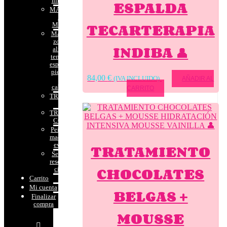
ESPALDA
niños
MASAJES
DEL
TECARTERAPIA
MUNDO
Masaje
zonal
INDIBA 👤
alivio
tensión
espalda,
piernas
84,00
€
(IVA INCLUIDO)
AÑADIR AL
o
cabeza
CARRITO
TRATAMIENTOS
FACIALES
TRATAMIENTOS
CORPORALES
Peinado y
maquillaje
TRATAMIENTO
eventos
Señal
reserva
CHOCOLATES
cita
Carrito
Mi cuenta
BELGAS +
Finalizar
compra
MOUSSE