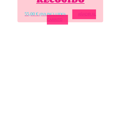
55,00
€
(IVA INCLUIDO)
AÑADIR AL
CARRITO