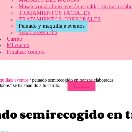
Masaje zonal alivio tensión espalda, piernas o cab
TRATAMIENTOS FACIALES
TRATAMIENTOS CORPORALES
Peinado y maquillaje eventos
Señal reserva cita
Carrito
Mi cuenta
Finalizar compra
uillaje eventos
/ peinado semirecogido en trenzas elaboradas
lobos” se ha añadido a tu carrito.
Ver carrito
do semirecogido en t