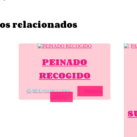
os relacionados
PEINADO
RECOGIDO
45,00
€
(IVA INCLUIDO)
AÑADIR AL
CARRITO
S