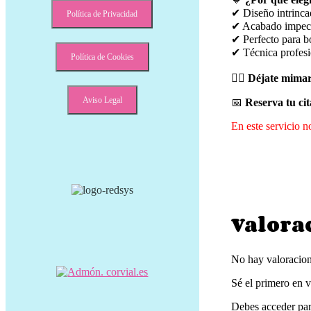
✔ Diseño intrinca
Política de Privacidad
✔ Acabado impeca
✔ Perfecto para bo
✔ Técnica profesio
Política de Cookies
💆‍♀️
Déjate mimar
Aviso Legal
📅
Reserva tu ci
En este servicio n
Valora
No hay valoracion
Sé el primero en 
Debes
acceder
par