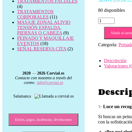
38,00
€
(IVA INCL
TRATAMIENTOS FACIALES
(4)
80 disponibles
TRATAMIENTOS
CORPORALES
(11)
peinado
MASAJE ZONAL ALIVIO
semirecogido
TENSIÓN ESPALDA,
en
PIERNAS O CABEZA
(9)
Añadir al carrit
trenzas
PEINADO Y MAQUILLAJE
elaboradas
EVENTOS
(18)
Categoría:
Peinad
cantidad
SEÑAL RESERVA CITA
(2)
Descripción
Valoraciones (
2020
—
2026
Corvial.es
Contacte con nosotros a través del
correo:
info@corvial.es
Descri
Salamanca
✨
Luce un recogi
Si buscas un peina
Envíos, pagos, incidencias, devoluciones
con la sofisticaci
🔹
¿Por qué eleg