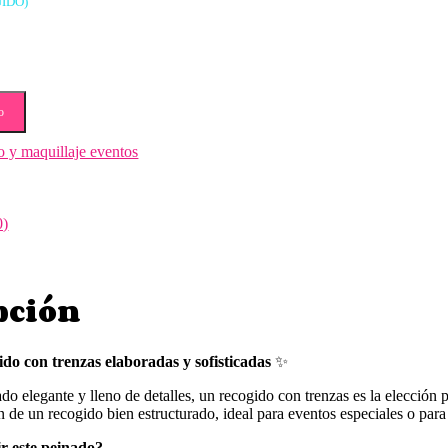
UIDO)
o
o y maquillaje eventos
0)
pción
do con trenzas elaboradas y sofisticadas
✨
do elegante y lleno de detalles, un recogido con trenzas es la elección pe
ón de un recogido bien estructurado, ideal para eventos especiales o par
ir este peinado?