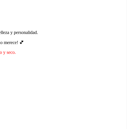
elleza y personalidad.
 lo merece! 💕
do y seco.