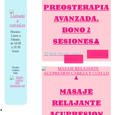
PREOSTERAPIA
AVANZADA.
BONO 2
Horario:
Lunes a
SESIONES👤
Sábado,
de 10:00
a 19:30
horas
45,00
€
(IVA INCLUIDO)
AÑADIR AL
CARRITO
Diseño
Gráfico
Web:
MASAJE
RELAJANTE
ACUPRESION