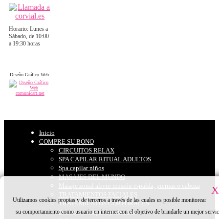
Horario: Lunes a
Sábado, de 10:00
a 19:30 horas
Diseño Gráfico Web:
Inicio
COMPRE SU BONO
CIRCUITOS RELAX
SPA CAPILAR RITUAL ADULTOS
Spa capilar niños
MASAJES DEL MUNDO
Masaje zonal alivio tensión espalda, piernas o cabeza
X
TRATAMIENTOS FACIALES
Utilizamos cookies propias y de terceros a través de las cuales es posible monitorear
TRATAMIENTOS CORPORALES
su comportamiento como usuario en internet con el objetivo de brindarle un mejor servic
Peinado y maquillaje eventos