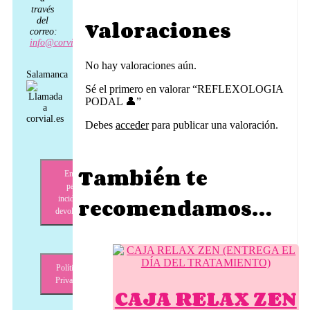
través
del
Valoraciones
correo:
info@corvial.es
No hay valoraciones aún.
Salamanca
Sé el primero en valorar “REFLEXOLOGIA
PODAL 👤”
Debes
acceder
para publicar una valoración.
También te
Envíos,
pagos,
recomendamos…
incidencias,
devoluciones
Política de
Privacidad
CAJA RELAX ZEN