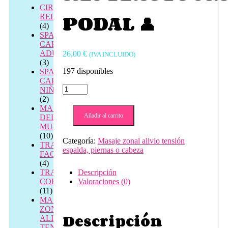
CIRCUITOS
PODAL 👤
RELAX
(4)
SPA
CAPILAR
ADULTOS
26,00
€
(IVA INCLUIDO)
(3)
197 disponibles
SPA
CAPILAR
REFLEXOLOGIA
NIÑOS
PODAL
(2)
👤
MASAJES
cantidad
Añadir al carrito
DEL
MUNDO
(10)
Categoría:
Masaje zonal alivio tensión
TRATAMIENTOS
espalda, piernas o cabeza
FACIALES
(4)
TRATAMIENTOS
Descripción
CORPORALES
Valoraciones (0)
(11)
MASAJE
ZONAL
Descripción
ALIVIO
TENSIÓN