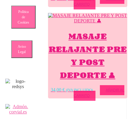
CARRITO
Política
de
Cookies
MASAJE
RELAJANTE PRE
Aviso
Legal
Y POST
DEPORTE 👤
34,00
€
(IVA INCLUIDO)
AÑADIR AL
CARRITO