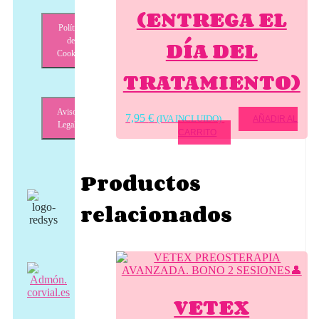
(ENTREGA EL
Política
DÍA DEL
de
Cookies
TRATAMIENTO)
Aviso
7,95
€
(IVA INCLUIDO)
AÑADIR AL
Legal
CARRITO
Productos
relacionados
VETEX