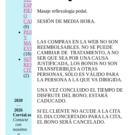
ESPALDA,
PIERNAS
Masaje reflexologia podal.
O
CABEZA
SESIÓN DE MEDIA HORA.
(9)
PEINADO
Y
LAS COMPRAS EN LA WEB NO SON
MAQUILLAJE
REEMBOLSABLES. NO SE PUEDE
EVENTOS
CAMBIAR DE TRATAMIENTO, A NO
(18)
SER QUE SEA POR UNA CAUSA
SEÑAL
JUSTIFICADA, LOS BONOS NO SON
RESERVA
TRANSFERIBLES A OTRAS
CITA
PERSONAS, SÓLO ES VÁLIDO PARA
(2)
LA PERSONA A LA QUE VA DIRIGIDA.
UNA VEZ CONCLUIDO EL TIEMPO DE
DISFRUTE DEL BONO, ESTARÁ
2020
CADUCADO.
—
2026
SI EL CLIENTE NO ACUDE A LA CITA
Corvial.es
EL DIA CONCERTADO PARA LA CITA,
Contacte
EL BONO SERÁ CANCELADO.
con
nosotros
a