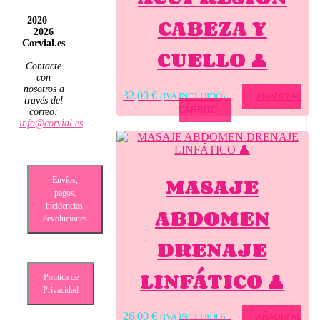
CABEZA Y
2020
—
2026
Corvial.es
CUELLO 👤
Contacte
con
nosotros a
32,00
€
(IVA INCLUIDO)
AÑADIR AL
través del
CARRITO
correo:
info@corvial.es
MASAJE
Envíos,
pagos,
incidencias,
ABDOMEN
devoluciones
DRENAJE
LINFÁTICO 👤
Política de
Privacidad
26,00
€
(IVA INCLUIDO)
AÑADIR AL