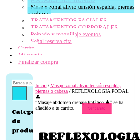
Masaje zonal alivio tensión espalda, piernas
o cabeza
TRATAMIENTOS FACIALES
TRATAMIENTOS CORPORALES
Peinado y maquillaje eventos
Señal reserva cita
Carrito
Mi cuenta
Finalizar compra
Inicio
/
Masaje zonal alivio tensión espalda,
piernas o cabeza
/ REFLEXOLOGIA PODAL
👤
“Masaje abdomen drenaje linfático 👤” se ha
añadido a tu carrito.
Ver carrito
Categorías
de
producto
REFLEXOLOGIA