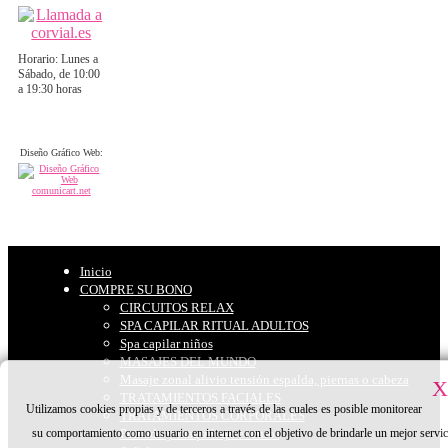
Horario: Lunes a
Sábado, de 10:00
a 19:30 horas
Diseño Gráfico Web:
Inicio
COMPRE SU BONO
CIRCUITOS RELAX
SPA CAPILAR RITUAL ADULTOS
Spa capilar niños
MASAJES DEL MUNDO
Masaje zonal alivio tensión espalda, piernas o cabeza
X
TRATAMIENTOS FACIALES
Utilizamos cookies propias y de terceros a través de las cuales es posible monitorear
TRATAMIENTOS CORPORALES
su comportamiento como usuario en internet con el objetivo de brindarle un mejor servic
Peinado y maquillaje eventos