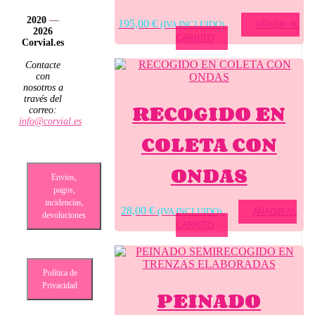
2020
—
195,00
€
(IVA INCLUIDO)
AÑADIR AL
2026
CARRITO
Corvial.es
Contacte
con
nosotros a
través del
RECOGIDO EN
correo:
info@corvial.es
COLETA CON
ONDAS
Envíos,
pagos,
incidencias,
28,00
€
(IVA INCLUIDO)
AÑADIR AL
devoluciones
CARRITO
Política de
Privacidad
PEINADO