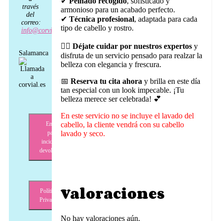
✔
Peinado recogido
, sofisticado y
través
armonioso para un acabado perfecto.
del
✔
Técnica profesional
, adaptada para cada
correo:
tipo de cabello y rostro.
info@corvial.es
💆‍♀️
Déjate cuidar por nuestros expertos
y
Salamanca
disfruta de un servicio pensado para realzar la
belleza con elegancia y frescura.
📅
Reserva tu cita ahora
y brilla en este día
tan especial con un look impecable. ¡Tu
belleza merece ser celebrada! 💕
En este servicio no se incluye el lavado del
Envíos,
cabello, la cliente vendrá con su cabello
pagos,
lavado y seco.
incidencias,
devoluciones
Valoraciones
Política de
Privacidad
No hay valoraciones aún.