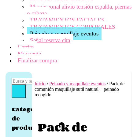
Masaje zonal alivio tensión espalda, piernas
o cabeza
TRATAMIENTOS FACIALES
TRATAMIENTOS CORPORALES
Peinado y maquillaje eventos
Señal reserva cita
Carrito
Mi cuenta
Finalizar compra
Inicio
/
Peinado y maquillaje eventos
/ Pack de
comunión maquillaje sutil natural + peinado
recogido
Categorías
de
Pack de
producto