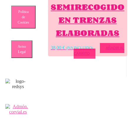
SEMIRECOGIDO
Política
EN TRENZAS
de
Cookies
ELABORADAS
Aviso
38,00
€
(IVA INCLUIDO)
AÑADIR AL
Legal
CARRITO