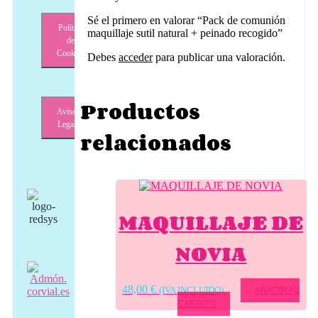
Sé el primero en valorar “Pack de comunión
Política
maquillaje sutil natural + peinado recogido”
de
Cookies
Debes
acceder
para publicar una valoración.
Productos
Aviso
Legal
relacionados
MAQUILLAJE DE
NOVIA
48,00
€
(IVA INCLUIDO)
AÑADIR AL
CARRITO