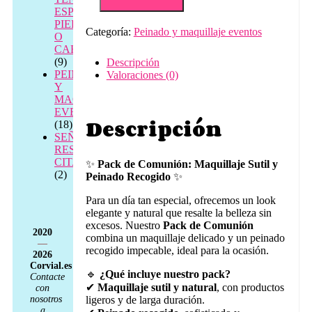
sutil
ESPALDA,
natural
PIERNAS
Categoría:
Peinado y maquillaje eventos
+
O
peinado
CABEZA
recogido
(9)
Descripción
cantidad
PEINADO
Valoraciones (0)
Y
MAQUILLAJE
EVENTOS
Descripción
(18)
SEÑAL
RESERVA
CITA
✨
Pack de Comunión: Maquillaje Sutil y
(2)
Peinado Recogido
✨
Para un día tan especial, ofrecemos un look
elegante y natural que resalte la belleza sin
excesos. Nuestro
Pack de Comunión
2020
combina un maquillaje delicado y un peinado
—
recogido impecable, ideal para la ocasión.
2026
Corvial.es
🔹
¿Qué incluye nuestro pack?
Contacte
✔
Maquillaje sutil y natural
, con productos
con
nosotros
ligeros y de larga duración.
a