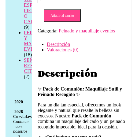
de
ESPALDA,
comunión
PIERNAS
maquillaje
O
Añadir al carrito
sutil
CABEZA
natural
(9)
Categoría:
Peinado y maquillaje eventos
+
PEINADO
peinado
Y
recogido
MAQUILLAJE
Descripción
cantidad
EVENTOS
Valoraciones (0)
(18)
SEÑAL
RESERVA
Descripción
CITA
(2)
✨
Pack de Comunión: Maquillaje Sutil y
Peinado Recogido
✨
2020
Para un día tan especial, ofrecemos un look
—
elegante y natural que resalte la belleza sin
2026
excesos. Nuestro
Pack de Comunión
Corvial.es
combina un maquillaje delicado y un peinado
Contacte
con
recogido impecable, ideal para la ocasión.
nosotros
a