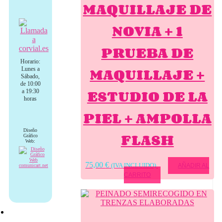
MAQUILLAJE DE
NOVIA + 1
PRUEBA DE
Horario:
MAQUILLAJE +
Lunes a
Sábado,
de 10:00
ESTUDIO DE LA
a 19:30
horas
PIEL + AMPOLLA
Diseño
FLASH
Gráfico
Web:
75,00
€
(IVA INCLUIDO)
AÑADIR AL
CARRITO