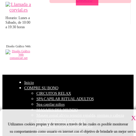
CARRITO
Horario: Lunes a
Sábado, de 10:00
a 19:30 horas
Diseño Gráfico Web:
Inicio
COMPRE SU BONO
CIRCUITOS RELAX
SPA CAPILAR RITUAL ADULTOS
Spa capilar niños
MASAJES DEL MUNDO
Masaje zonal alivio tensión espalda, piernas o cabeza
X
TRATAMIENTOS FACIALES
Utilizamos cookies propias y de terceros a través de las cuales es posible monitorear
TRATAMIENTOS CORPORALES
su comportamiento como usuario en internet con el objetivo de brindarle un mejor servic
Peinado y maquillaje eventos