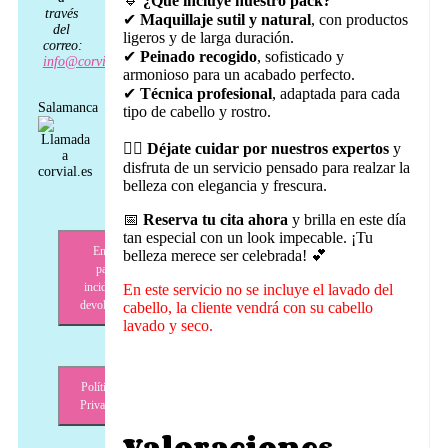
🔹
¿Qué incluye nuestro pack?
través
✔
Maquillaje sutil y natural
, con productos
del
ligeros y de larga duración.
correo:
✔
Peinado recogido
, sofisticado y
info@corvial.es
armonioso para un acabado perfecto.
✔
Técnica profesional
, adaptada para cada
Salamanca
tipo de cabello y rostro.
💆‍♀️
Déjate cuidar por nuestros expertos
y
disfruta de un servicio pensado para realzar la
belleza con elegancia y frescura.
📅
Reserva tu cita ahora
y brilla en este día
tan especial con un look impecable. ¡Tu
Envíos,
belleza merece ser celebrada! 💕
pagos,
incidencias,
En este servicio no se incluye el lavado del
devoluciones
cabello, la cliente vendrá con su cabello
lavado y seco.
Política de
Privacidad
Valoraciones