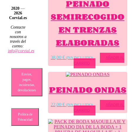
PEINADO
2020
—
SEMIRECOGIDO
2026
Corvial.es
EN TRENZAS
Contacte
con
nosotros a
ELABORADAS
través del
correo:
info@corvial.es
38,00
€
(IVA INCLUIDO)
AÑADIR AL
CARRITO
Envíos,
pagos,
incidencias,
PEINADO ONDAS
devoluciones
22,00
€
(IVA INCLUIDO)
AÑADIR AL
CARRITO
Política de
Privacidad