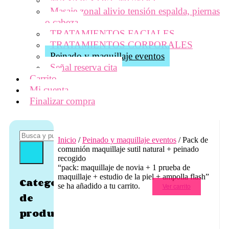
Masaje zonal alivio tensión espalda, piernas
o cabeza
TRATAMIENTOS FACIALES
TRATAMIENTOS CORPORALES
Peinado y maquillaje eventos
Señal reserva cita
Carrito
Mi cuenta
Finalizar compra
Inicio
/
Peinado y maquillaje eventos
/ Pack de
comunión maquillaje sutil natural + peinado
recogido
“pack: maquillaje de novia + 1 prueba de
maquillaje + estudio de la piel + ampolla flash”
Categorías
se ha añadido a tu carrito.
Ver carrito
de
producto