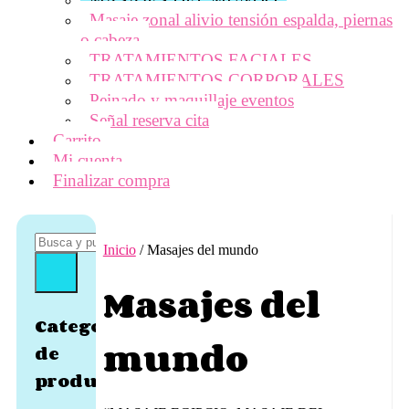
Masaje zonal alivio tensión espalda, piernas
o cabeza
TRATAMIENTOS FACIALES
TRATAMIENTOS CORPORALES
Peinado y maquillaje eventos
Señal reserva cita
Carrito
Mi cuenta
Finalizar compra
Inicio
/ Masajes del mundo
Masajes del
Categorías
mundo
de
producto