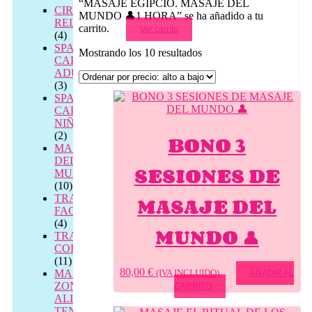
“MASAJE EGIPCIO. MASAJE DEL
CIRCUITOS
MUNDO 👤1 HORA” se ha añadido a tu
RELAX
carrito.
Ver carrito
(4)
SPA
Ordenado
Mostrando los 10 resultados
CAPILAR
por
ADULTOS
precio:
(3)
alto
SPA
a
CAPILAR
bajo
NIÑOS
(2)
BONO 3
MASAJES
DEL
SESIONES DE
MUNDO
(10)
MASAJE DEL
TRATAMIENTOS
FACIALES
(4)
MUNDO 👤
TRATAMIENTOS
CORPORALES
(11)
80,00
€
MASAJE
(IVA INCLUIDO)
AÑADIR AL
ZONAL
CARRITO
ALIVIO
TENSIÓN