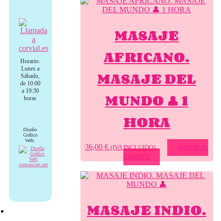
MASAJE
AFRICANO.
Horario:
Lunes a
MASAJE DEL
Sábado,
de 10:00
a 19:30
MUNDO 👤 1
horas
HORA
Diseño
Gráfico
Web:
36,00
€
(IVA INCLUIDO)
AÑADIR AL
CARRITO
MASAJE INDIO.