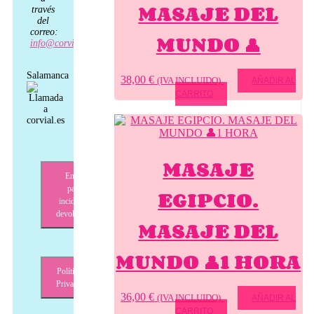
MASAJE DEL
través
del
correo:
MUNDO 👤
info@corvial.es
Salamanca
38,00
€
(IVA INCLUIDO)
AÑADIR AL
CARRITO
MASAJE
Envíos,
pagos,
EGIPCIO.
incidencias,
devoluciones
MASAJE DEL
MUNDO 👤1 HORA
Política de
Privacidad
36,00
€
(IVA INCLUIDO)
AÑADIR AL
CARRITO