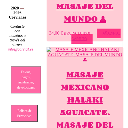
MASAJE DEL
2020
—
2026
MUNDO 👤
Corvial.es
Contacte
con
34,00
€
(IVA INCLUIDO)
AÑADIR AL
nosotros a
CARRITO
través del
correo:
info@corvial.es
MASAJE
Envíos,
pagos,
incidencias,
MEXICANO
devoluciones
HALAKI
AGUACATE.
Política de
Privacidad
MASAJE DEL