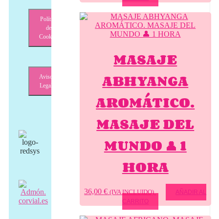
Política
de
Cookies
MASAJE
ABHYANGA
Aviso
Legal
AROMÁTICO.
MASAJE DEL
MUNDO 👤 1
HORA
36,00
€
(IVA INCLUIDO)
AÑADIR AL
CARRITO