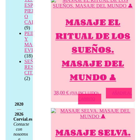
ESPALDA,
PIERNAS
O
MASAJE EL
CABEZA
(9)
RITUAL DE LOS
PEINADO
Y
MAQUILLAJE
SUEÑOS.
EVENTOS
(18)
MASAJE DEL
SEÑAL
RESERVA
CITA
MUNDO 👤
(2)
38,00
€
(IVA INCLUIDO)
AÑADIR AL
CARRITO
2020
—
2026
Corvial.es
Contacte
MASAJE SELVA.
con
nosotros
a