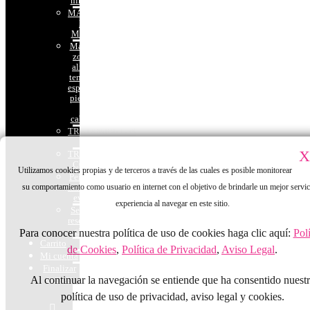
niños
MASAJES
DEL
MUNDO
Masaje
zonal
alivio
tensión
espalda,
piernas
o
cabeza
TRATAMIENTOS
FACIALES
X
TRATAMIENTOS
CORPORALES
Utilizamos cookies propias y de terceros a través de las cuales es posible monitorear
Peinado y
su comportamiento como usuario en internet con el objetivo de brindarle un mejor servic
maquillaje
eventos
experiencia al navegar en este sitio.
Señal
reserva
cita
Para conocer nuestra política de uso de cookies haga clic aquí:
Polí
Carrito
de Cookies
,
Política de Privacidad
,
Aviso Legal
.
Mi cuenta
Finalizar
compra
Al continuar la navegación se entiende que ha consentido nuest
política de uso de privacidad, aviso legal y cookies.