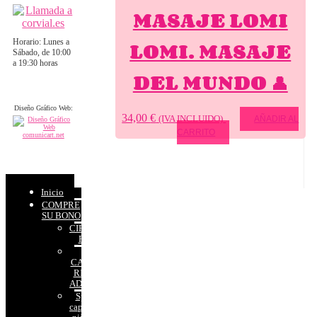
MASAJE LOMI
LOMI. MASAJE
Horario: Lunes a
Sábado, de 10:00
a 19:30 horas
DEL MUNDO 👤
Diseño Gráfico Web:
34,00
€
(IVA INCLUIDO)
AÑADIR AL
CARRITO
Inicio
COMPRE
SU BONO
CIRCUITOS
RELAX
SPA
CAPILAR
RITUAL
ADULTOS
Spa
capilar