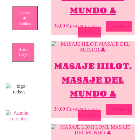
MUNDO 👤
Política
de
Cookies
34,00
€
(IVA INCLUIDO)
AÑADIR AL
CARRITO
Aviso
Legal
MASAJE HILOT.
MASAJE DEL
MUNDO 👤
34,00
€
(IVA INCLUIDO)
AÑADIR AL
CARRITO