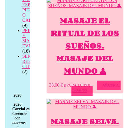
ESPALDA,
PIERNAS
O
MASAJE EL
CABEZA
(9)
RITUAL DE LOS
PEINADO
Y
MAQUILLAJE
SUEÑOS.
EVENTOS
(18)
MASAJE DEL
SEÑAL
RESERVA
CITA
MUNDO 👤
(2)
38,00
€
(IVA INCLUIDO)
AÑADIR AL
CARRITO
2020
—
2026
Corvial.es
Contacte
MASAJE SELVA.
con
nosotros
a