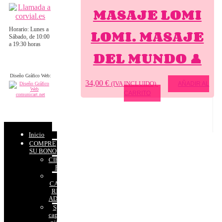
MASAJE LOMI
LOMI. MASAJE
Horario: Lunes a
Sábado, de 10:00
a 19:30 horas
DEL MUNDO 👤
Diseño Gráfico Web:
34,00
€
(IVA INCLUIDO)
AÑADIR AL
CARRITO
Inicio
COMPRE
SU BONO
CIRCUITOS
RELAX
SPA
CAPILAR
RITUAL
ADULTOS
Spa
capilar