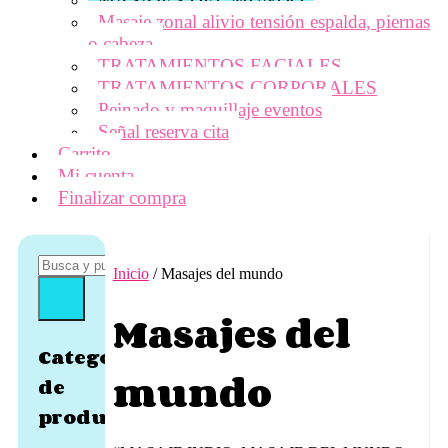
Masaje zonal alivio tensión espalda, piernas
o cabeza
TRATAMIENTOS FACIALES
TRATAMIENTOS CORPORALES
Peinado y maquillaje eventos
Señal reserva cita
Carrito
Mi cuenta
Finalizar compra
Inicio
/ Masajes del mundo
Masajes del
Categorías
mundo
de
producto