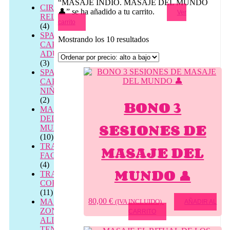
“MASAJE INDIO. MASAJE DEL MUNDO
CIRCUITOS
👤” se ha añadido a tu carrito.
Ver
RELAX
carrito
(4)
SPA
Ordenado
Mostrando los 10 resultados
CAPILAR
por
ADULTOS
precio:
(3)
alto
SPA
a
CAPILAR
bajo
NIÑOS
(2)
BONO 3
MASAJES
DEL
SESIONES DE
MUNDO
(10)
MASAJE DEL
TRATAMIENTOS
FACIALES
(4)
MUNDO 👤
TRATAMIENTOS
CORPORALES
(11)
80,00
€
MASAJE
(IVA INCLUIDO)
AÑADIR AL
ZONAL
CARRITO
ALIVIO
TENSIÓN