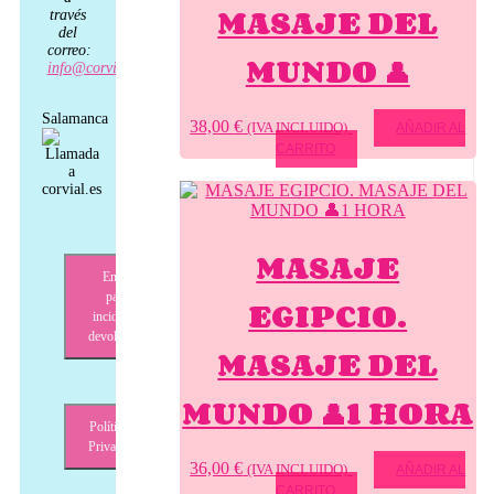
MASAJE DEL
través
del
correo:
MUNDO 👤
info@corvial.es
Salamanca
38,00
€
(IVA INCLUIDO)
AÑADIR AL
CARRITO
MASAJE
Envíos,
pagos,
EGIPCIO.
incidencias,
devoluciones
MASAJE DEL
MUNDO 👤1 HORA
Política de
Privacidad
36,00
€
(IVA INCLUIDO)
AÑADIR AL
CARRITO