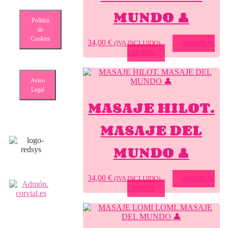
MUNDO 👤
Política
de
Cookies
34,00
€
(IVA INCLUIDO)
AÑADIR AL
CARRITO
Aviso
Legal
MASAJE HILOT.
MASAJE DEL
MUNDO 👤
34,00
€
(IVA INCLUIDO)
AÑADIR AL
CARRITO