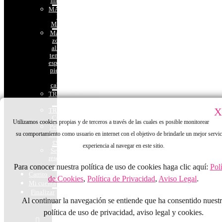
niños
MASAJES
DEL
MUNDO
Masaje
zonal
alivio
tensión
espalda,
piernas
o
cabeza
TRATAMIENTOS
FACIALES
X
TRATAMIENTOS
CORPORALES
Utilizamos cookies propias y de terceros a través de las cuales es posible monitorear
Peinado y
su comportamiento como usuario en internet con el objetivo de brindarle un mejor servic
maquillaje
eventos
experiencia al navegar en este sitio.
Señal
reserva
cita
Para conocer nuestra política de uso de cookies haga clic aquí:
Polí
Carrito
de Cookies
,
Política de Privacidad
,
Aviso Legal
.
Mi cuenta
Finalizar
compra
Al continuar la navegación se entiende que ha consentido nuest
política de uso de privacidad, aviso legal y cookies.