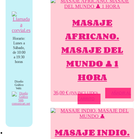
MASAJE
AFRICANO.
Horario:
Lunes a
MASAJE DEL
Sábado,
de 10:00
a 19:30
MUNDO 👤 1
horas
HORA
Diseño
Gráfico
Web:
36,00
€
(IVA INCLUIDO)
AÑADIR AL
CARRITO
MASAJE INDIO.