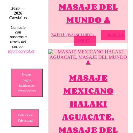
MASAJE DEL
2020
—
2026
MUNDO 👤
Corvial.es
Contacte
con
34,00
€
(IVA INCLUIDO)
AÑADIR AL
nosotros a
CARRITO
través del
correo:
info@corvial.es
MASAJE
Envíos,
pagos,
incidencias,
MEXICANO
devoluciones
HALAKI
AGUACATE.
Política de
Privacidad
MASAJE DEL