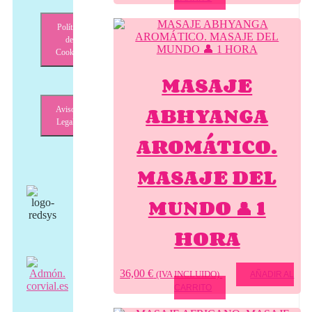
Política
de
Cookies
MASAJE
ABHYANGA
Aviso
Legal
AROMÁTICO.
MASAJE DEL
MUNDO 👤 1
HORA
36,00
€
(IVA INCLUIDO)
AÑADIR AL
CARRITO